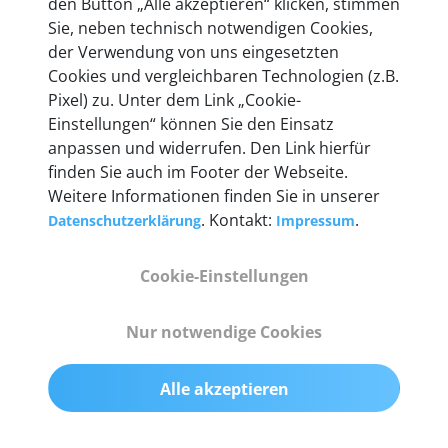
den Button „Alle akzeptieren“ klicken, stimmen
entwickeln wir unsere Produkte am Standort in
Sie, neben technisch notwendigen Cookies,
Berlin laufend weiter. Auf diese Qualität vertrauen
der Verwendung von uns eingesetzten
heute mehr als 60.000 Privatkunden und
Cookies und vergleichbaren Technologien (z.B.
Unternehmen.
Pixel) zu. Unter dem Link „Cookie-
Einstellungen“ können Sie den Einsatz
anpassen und widerrufen. Den Link hierfür
finden Sie auch im Footer der Webseite.
Weitere Informationen finden Sie in unserer
Technische Details &
. Kontakt:
.
Datenschutzerklärung
Impressum
Lieferumfang
Cookie-Einstellungen
Abmessungen
Nur notwendige Cookies
55 mm x 25 mm x 12 mm
Alle akzeptieren
Gewicht
200 g