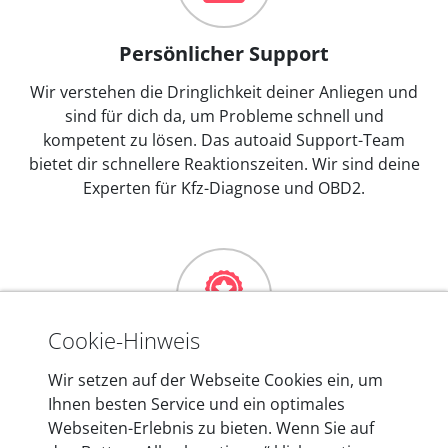
Persönlicher Support
Wir verstehen die Dringlichkeit deiner Anliegen und
sind für dich da, um Probleme schnell und
kompetent zu lösen. Das autoaid Support-Team
bietet dir schnellere Reaktionszeiten. Wir sind deine
Experten für Kfz-Diagnose und OBD2.
Cookie-Hinweis
Mehr als 10 Jahre Erfahrung
Wir setzen auf der Webseite Cookies ein, um
Ihnen besten Service und ein optimales
In den Kfz-Diagnosegeräten von autoaid stecken
Webseiten-Erlebnis zu bieten. Wenn Sie auf
mehr als 10 Jahre Erfahrung, und auch in Zukunft