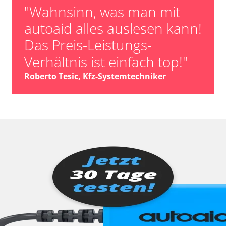
"Wahnsinn, was man mit
autoaid alles auslesen kann!
Das Preis-Leistungs-
Verhältnis ist einfach top!"
Roberto Tesic, Kfz-Systemtechniker