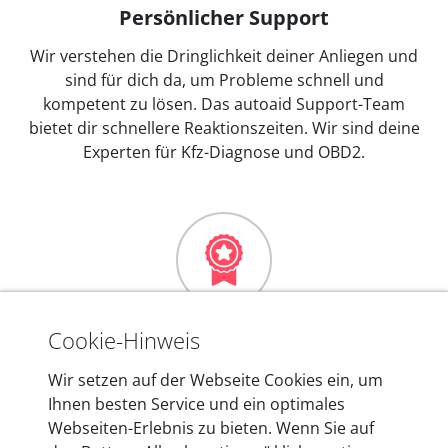
Persönlicher Support
Wir verstehen die Dringlichkeit deiner Anliegen und
sind für dich da, um Probleme schnell und
kompetent zu lösen. Das autoaid Support-Team
bietet dir schnellere Reaktionszeiten. Wir sind deine
Experten für Kfz-Diagnose und OBD2.
Mehr als 10 Jahre Erfahrung
Cookie-Hinweis
In den Kfz-Diagnosegeräten von autoaid stecken
Wir setzen auf der Webseite Cookies ein, um
mehr als 10 Jahre Erfahrung, und auch in Zukunft
Ihnen besten Service und ein optimales
entwickeln wir unsere Produkte am Standort in
Webseiten-Erlebnis zu bieten. Wenn Sie auf
Berlin laufend weiter. Auf diese Qualität vertrauen