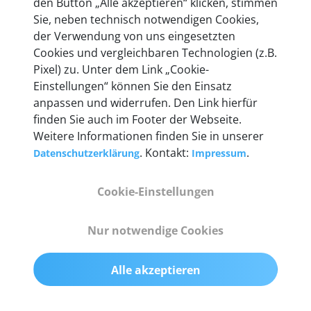
den Button „Alle akzeptieren“ klicken, stimmen
heute mehr als 60.000 Privatkunden und
Sie, neben technisch notwendigen Cookies,
Unternehmen.
der Verwendung von uns eingesetzten
Cookies und vergleichbaren Technologien (z.B.
Pixel) zu. Unter dem Link „Cookie-
Einstellungen“ können Sie den Einsatz
anpassen und widerrufen. Den Link hierfür
Technische Details &
finden Sie auch im Footer der Webseite.
Weitere Informationen finden Sie in unserer
Lieferumfang
. Kontakt:
.
Datenschutzerklärung
Impressum
Cookie-Einstellungen
Abmessungen
55 mm x 25 mm x 12 mm
Nur notwendige Cookies
Gewicht
Alle akzeptieren
200 g