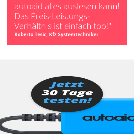
autoaid alles auslesen kann!
Das Preis-Leistungs-
Verhältnis ist einfach top!"
Roberto Tesic, Kfz-Systemtechniker