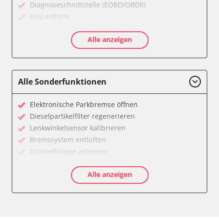
Diagnoseschnittstelle (EOBD/OBDII)
Einparkhilfe
Feststellbremse (EPB / SBC)
Alle anzeigen
Getriebesteuerung
Karosseriesteuerung
Klimaanlage
Kombiinstrument
Alle Sonderfunktionen
Lichtsteuerung
Motorsteuerung (EMS)
Elektronische Parkbremse öffnen
Reifendruckkontrolle (RDK)
Dieselpartikelfilter regenerieren
Servolenkung
Lenkwinkelsensor kalibrieren
Soundsystem
Bremssystem entlüften
Wegfahrsperre
Drosselklappe anlernen
Zentralelektronik
AGR Ventil anlernen
Zentralelektronik vorne Beifahrer
Alle anzeigen
Kraftstofftank entleeren
Verfügbarkeit abhängig von Modell, Motorisierung, Ausstattung
Elektronische Parkbremse kalibrieren
und Konfiguration
Abblendgeschwindigkeit
Anpassungsparameter zurücksetzen