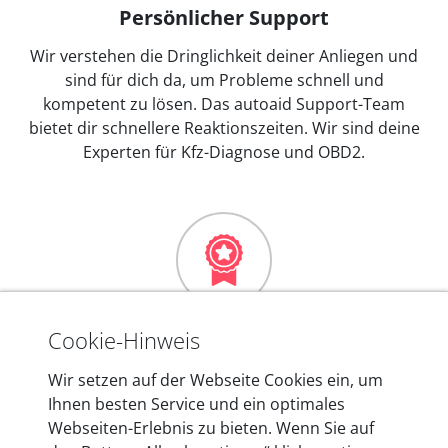
Persönlicher Support
Wir verstehen die Dringlichkeit deiner Anliegen und
sind für dich da, um Probleme schnell und
kompetent zu lösen. Das autoaid Support-Team
bietet dir schnellere Reaktionszeiten. Wir sind deine
Experten für Kfz-Diagnose und OBD2.
Mehr als 10 Jahre Erfahrung
Cookie-Hinweis
In den Kfz-Diagnosegeräten von autoaid stecken
Wir setzen auf der Webseite Cookies ein, um
mehr als 10 Jahre Erfahrung, und auch in Zukunft
Ihnen besten Service und ein optimales
entwickeln wir unsere Produkte am Standort in
Webseiten-Erlebnis zu bieten. Wenn Sie auf
Berlin laufend weiter. Auf diese Qualität vertrauen