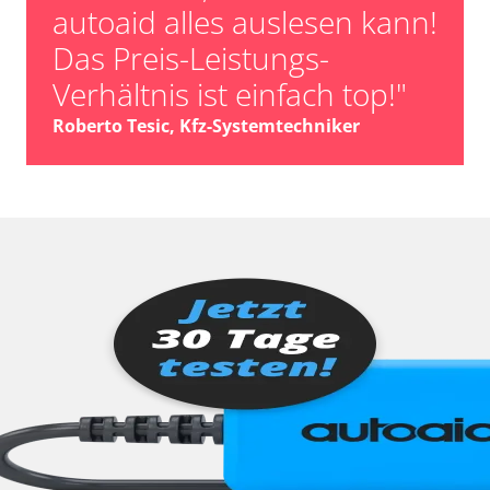
autoaid alles auslesen kann!
Das Preis-Leistungs-
Verhältnis ist einfach top!"
Roberto Tesic, Kfz-Systemtechniker