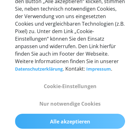
den Button „Alle akzeptieren“ klicken, stimmen
heute mehr als 60.000 Privatkunden und
Sie, neben technisch notwendigen Cookies,
Unternehmen.
der Verwendung von uns eingesetzten
Cookies und vergleichbaren Technologien (z.B.
Pixel) zu. Unter dem Link „Cookie-
Einstellungen“ können Sie den Einsatz
anpassen und widerrufen. Den Link hierfür
Technische Details &
finden Sie auch im Footer der Webseite.
Weitere Informationen finden Sie in unserer
Lieferumfang
. Kontakt:
.
Datenschutzerklärung
Impressum
Cookie-Einstellungen
Abmessungen
55 mm x 25 mm x 12 mm
Nur notwendige Cookies
Gewicht
Alle akzeptieren
200 g