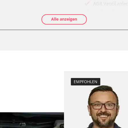
AGR Ventil anle
Kraftstofftank e
Alle anzeigen
Elektronische P
Abblendgeschwi
Anpassungspara
Aufblendgeschw
Dieselpartikelfil
Dieselpartikelfi
Differenzdruck 
Elektronische P
EMPFOHLEN
Grundeinstellu
Hochdruckpumpe 
fahrer
Injektor Adapti
Injektoren einst
Kodierung der R
Kodierung Lenkh