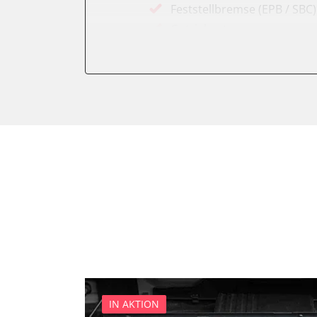
Feststellbremse (EPB / SBC)
Getriebesteuerung
Karosseriesteuerung
Klimaanlage
Kombiinstrument
Lichtsteuerung
Motorsteuerung (EMS)
Reifendruckkontrolle (RDK)
Servolenkung
Soundsystem
Wegfahrsperre
Zentralelektronik
Zentralelektronik vorne Bei
IN AKTION