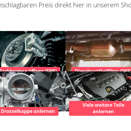
schlagbaren Preis direkt hier in unserem Sh
Parkbremse öffnen (EPB)
Dieselpartikelfilter (DPF
Viele weitere Teile
Drosselkappe anlernen
anlernen