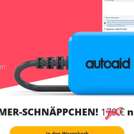
en
MER-SCHNÄPPCHEN!
179 €
n
in den Warenkorb