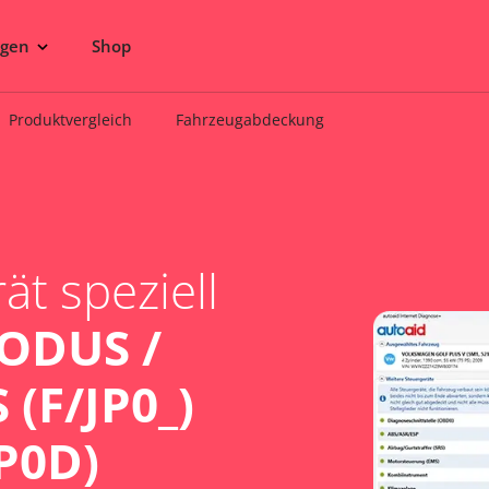
ngen
Shop
Produktvergleich
Fahrzeugabdeckung
t speziell
ODUS /
(F/JP0_)
JP0D)