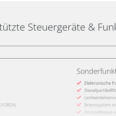
tützte Steuergeräte & Fun
Sonderfunk
Elektronische P
Dieselpartikelfi
Lenkwinkelsenso
D/OBDII)
Bremssystem en
Drosselklappe 