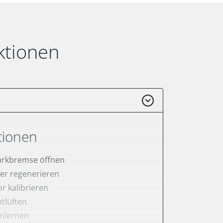
ktionen
tionen
arkbremse öffnen
lter regenerieren
r kalibrieren
tlüften
anlernen