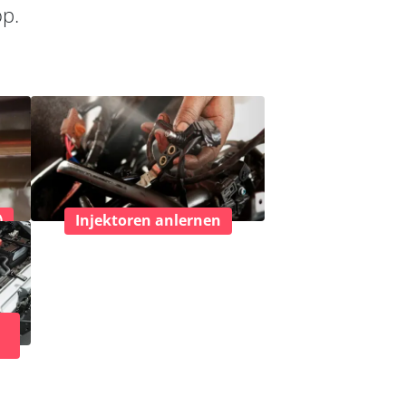
op.
)
Injektoren anlernen