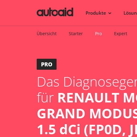
Produkte
Lösu
Übersicht
Starter
Pro
Expert
PRO
Das Diagnosegerä
für
RENAULT M
GRAND MODUS 
1.5 dCi (FP0D, 