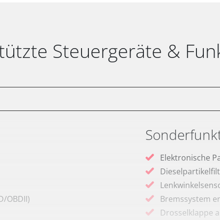
tützte Steuergeräte & Fun
Sonderfunk
Elektronische P
Dieselpartikelfi
Lenkwinkelsenso
D/OBDII)
Bremssystem en
Drosselklappe 