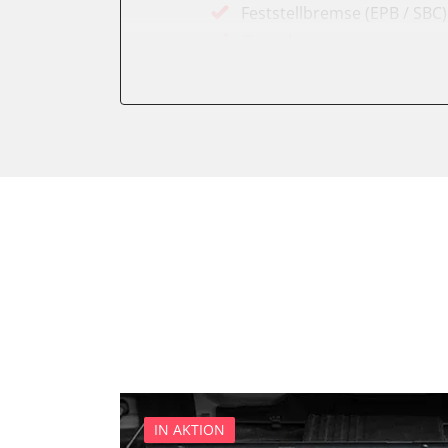
Feststellbremse (EPB / SBC)
Getriebesteuerung
Karosseriesteuerung
Klimaanlage
Kombiinstrument
Lichtsteuerung
Motorsteuerung (EMS)
Reifendruckkontrolle (RDK)
Servolenkung
Soundsystem
Wegfahrsperre
Zentralelektronik
Zentralelektronik vorne Bei
IN AKTION