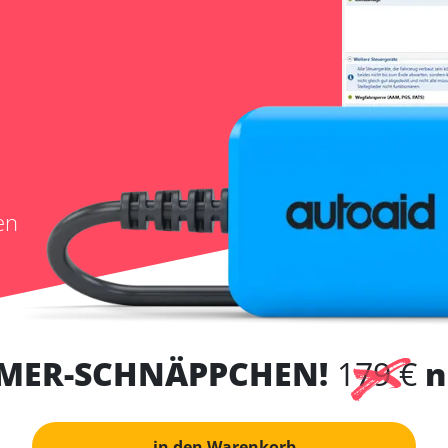
en
MER-SCHNÄPPCHEN!
179 €
n
in den Warenkorb