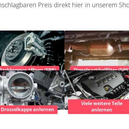
schlagbaren Preis direkt hier in unserem Sh
Parkbremse öffnen (EPB)
Dieselpartikelfilter (DPF
Viele weitere Teile
Drosselkappe anlernen
anlernen