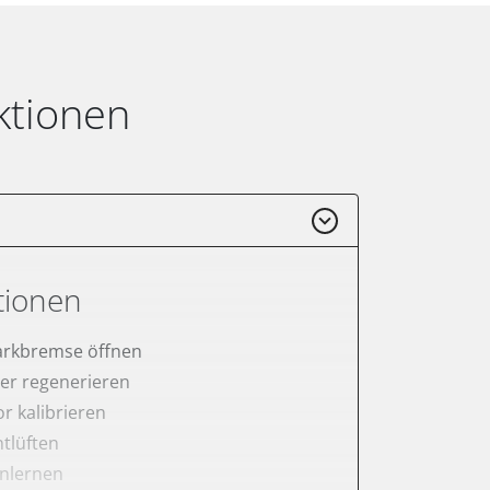
ktionen
tionen
arkbremse öffnen
lter regenerieren
r kalibrieren
tlüften
anlernen