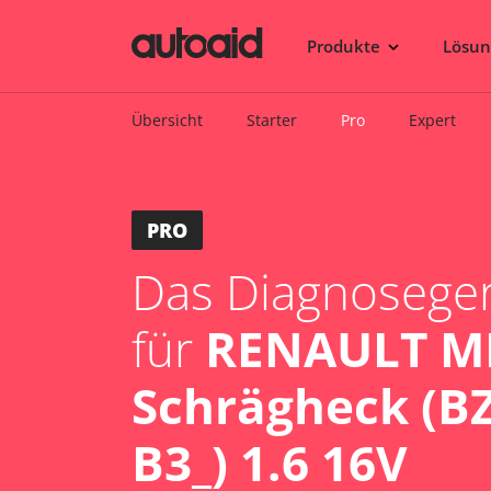
Produkte
Lösu
Übersicht
Starter
Pro
Expert
PRO
Das Diagnosegerä
für
RENAULT ME
Schrägheck (BZ
B3_) 1.6 16V