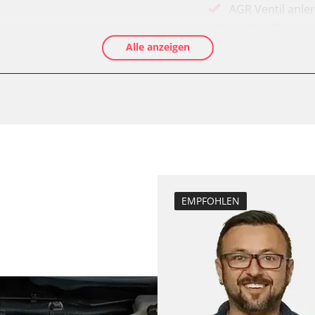
AGR Ventil anle
Kraftstofftank e
Alle anzeigen
Elektronische P
Abblendgeschwi
Anpassungspara
Aufblendgeschw
Dieselpartikelfil
Dieselpartikelfi
Differenzdruck 
Elektronische P
EMPFOHLEN
Grundeinstellu
Hochdruckpumpe 
fahrer
Injektor Adapti
Injektoren einst
Kodierung der R
Kodierung Lenkh