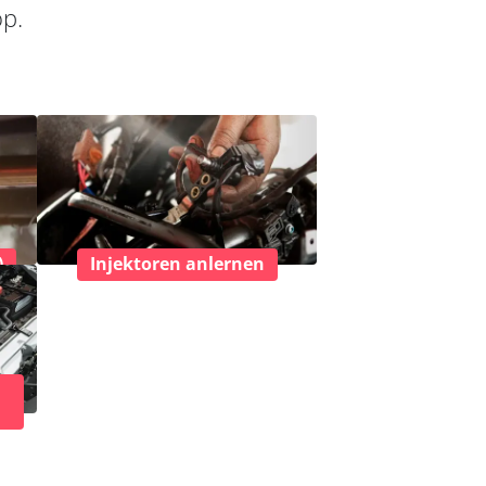
op.
)
Injektoren anlernen