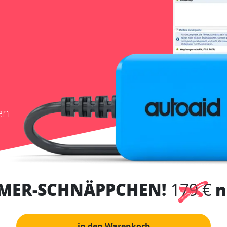
en
MER-SCHNÄPPCHEN!
179 €
n
in den Warenkorb