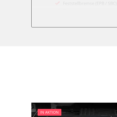
Feststellbremse (EPB / SBC)
Getriebesteuerung
Karosseriesteuerung
Klimaanlage
Kombiinstrument
Lichtsteuerung
Motorsteuerung (EMS)
Reifendruckkontrolle (RDK)
Servolenkung
Soundsystem
Wegfahrsperre
Zentralelektronik
Zentralelektronik vorne Bei
IN AKTION