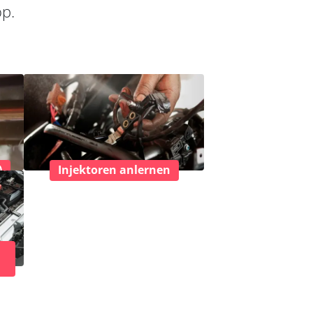
op.
)
Injektoren anlernen