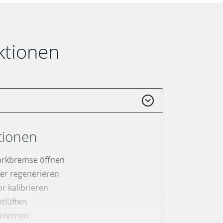
ktionen
tionen
arkbremse öffnen
lter regenerieren
r kalibrieren
tlüften
anlernen