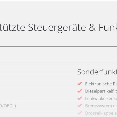
tützte Steuergeräte & Fun
Sonderfunk
Elektronische P
Dieselpartikelfi
Lenkwinkelsenso
D/OBDII)
Bremssystem en
Drosselklappe 