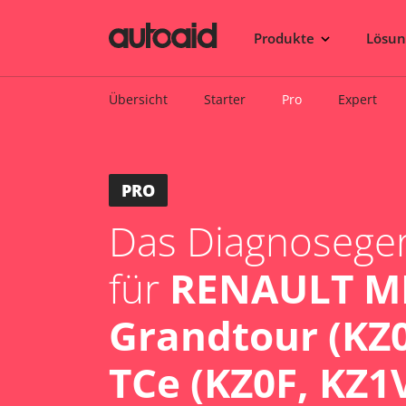
Produkte
Lösu
Übersicht
Starter
Pro
Expert
PRO
Das Diagnosegerä
für
RENAULT ME
Grandtour (KZ0
TCe (KZ0F, KZ1