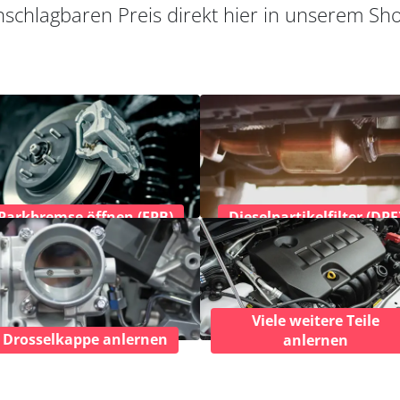
schlagbaren Preis direkt hier in unserem Sh
Parkbremse öffnen (EPB)
Dieselpartikelfilter (DPF
Viele weitere Teile
Drosselkappe anlernen
anlernen