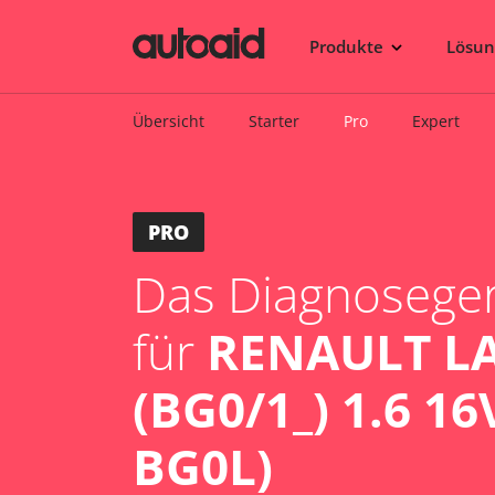
Produkte
Lösu
Übersicht
Starter
Pro
Expert
PRO
Das Diagnosegerä
für
RENAULT LA
(BG0/1_) 1.6 16
BG0L)