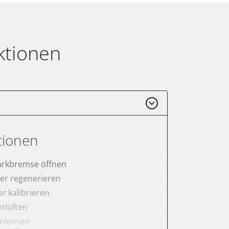
ktionen
tionen
arkbremse öffnen
lter regenerieren
r kalibrieren
tlüften
anlernen