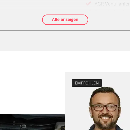
AGR Ventil anle
Kraftstofftank e
Alle anzeigen
Elektronische P
Abblendgeschwi
Anpassungspara
Aufblendgeschw
Dieselpartikelfil
Dieselpartikelfi
Differenzdruck 
Elektronische P
EMPFOHLEN
Grundeinstellu
Hochdruckpumpe 
fahrer
Injektor Adapti
Injektoren einst
Kodierung der R
Kodierung Lenkh