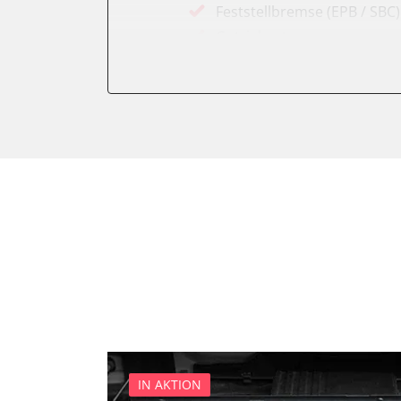
Feststellbremse (EPB / SBC)
Getriebesteuerung
Karosseriesteuerung
Klimaanlage
Kombiinstrument
Lichtsteuerung
Motorsteuerung (EMS)
Reifendruckkontrolle (RDK)
Servolenkung
Soundsystem
Wegfahrsperre
Zentralelektronik
Zentralelektronik vorne Bei
IN AKTION