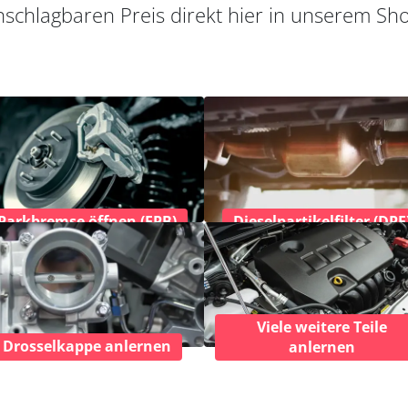
schlagbaren Preis direkt hier in unserem Sh
Parkbremse öffnen (EPB)
Dieselpartikelfilter (DPF
Viele weitere Teile
Drosselkappe anlernen
anlernen