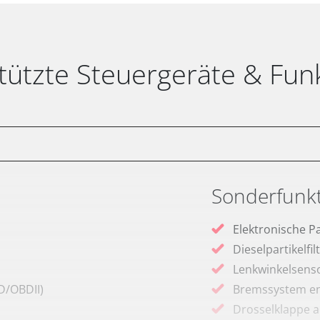
tützte Steuergeräte & Fun
Sonderfunk
Elektronische P
Dieselpartikelfi
Lenkwinkelsenso
D/OBDII)
Bremssystem en
Drosselklappe 