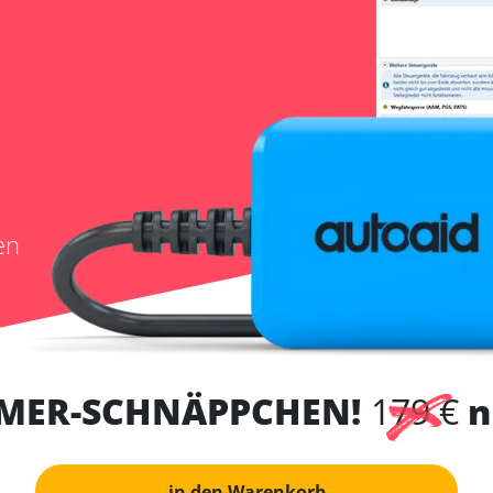
en
MER-SCHNÄPPCHEN!
179 €
n
in den Warenkorb