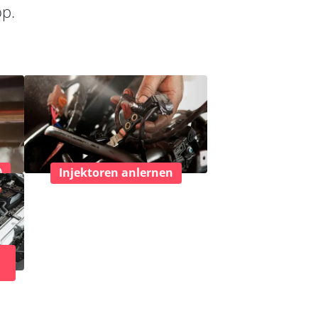
op.
)
Injektoren anlernen