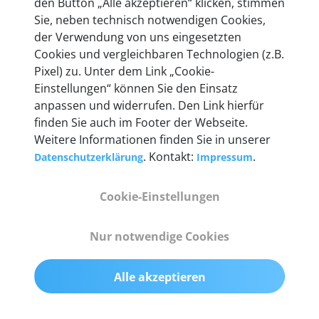
den Button „Alle akzeptieren“ klicken, stimmen
heute mehr als 60.000 Privatkunden und
Sie, neben technisch notwendigen Cookies,
Unternehmen.
der Verwendung von uns eingesetzten
Cookies und vergleichbaren Technologien (z.B.
Pixel) zu. Unter dem Link „Cookie-
Einstellungen“ können Sie den Einsatz
anpassen und widerrufen. Den Link hierfür
Technische Details &
finden Sie auch im Footer der Webseite.
Weitere Informationen finden Sie in unserer
Lieferumfang
. Kontakt:
.
Datenschutzerklärung
Impressum
Cookie-Einstellungen
Abmessungen
55 mm x 25 mm x 12 mm
Nur notwendige Cookies
Gewicht
Alle akzeptieren
200 g