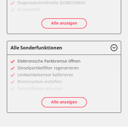
Diagnoseschnittstelle (EOBD/OBDII)
Einparkhilfe
Feststellbremse (EPB / SBC)
Alle anzeigen
Getriebesteuerung
Karosseriesteuerung
Klimaanlage
Kombiinstrument
Alle Sonderfunktionen
Lichtsteuerung
Motorsteuerung (EMS)
Elektronische Parkbremse öffnen
Reifendruckkontrolle (RDK)
Dieselpartikelfilter regenerieren
Servolenkung
Lenkwinkelsensor kalibrieren
Soundsystem
Bremssystem entlüften
Wegfahrsperre
Drosselklappe anlernen
Zentralelektronik
AGR Ventil anlernen
Zentralelektronik vorne Beifahrer
Alle anzeigen
Kraftstofftank entleeren
Verfügbarkeit abhängig von Modell, Motorisierung, Ausstattung
Elektronische Parkbremse kalibrieren
und Konfiguration
Abblendgeschwindigkeit
Anpassungsparameter zurücksetzen