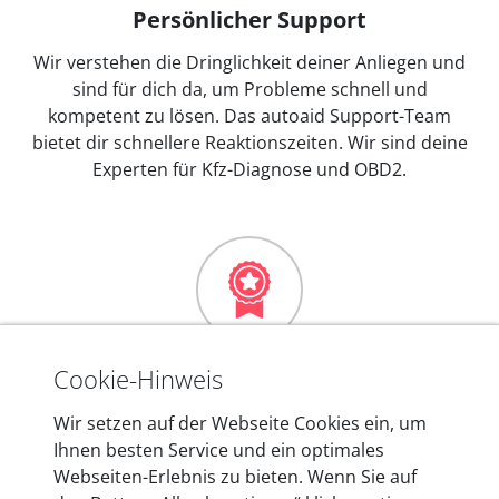
Persönlicher Support
Wir verstehen die Dringlichkeit deiner Anliegen und
sind für dich da, um Probleme schnell und
kompetent zu lösen. Das autoaid Support-Team
bietet dir schnellere Reaktionszeiten. Wir sind deine
Experten für Kfz-Diagnose und OBD2.
Mehr als 10 Jahre Erfahrung
Cookie-Hinweis
In den Kfz-Diagnosegeräten von autoaid stecken
Wir setzen auf der Webseite Cookies ein, um
mehr als 10 Jahre Erfahrung, und auch in Zukunft
Ihnen besten Service und ein optimales
entwickeln wir unsere Produkte am Standort in
Webseiten-Erlebnis zu bieten. Wenn Sie auf
Berlin laufend weiter. Auf diese Qualität vertrauen