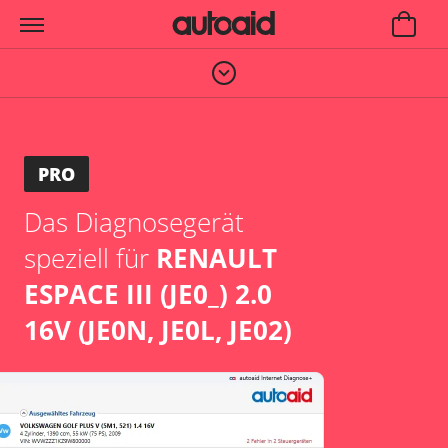
PRO
Das Diagnosegerät
speziell für
RENAULT
ESPACE III (JE0_) 2.0
16V (JE0N, JE0L, JE02)