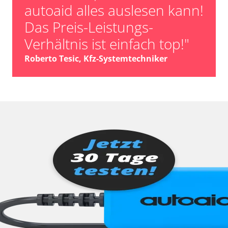
autoaid alles auslesen kann!
Das Preis-Leistungs-
Verhältnis ist einfach top!"
Roberto Tesic, Kfz-Systemtechniker