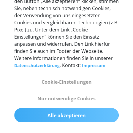
den Button „Alle akzeptieren“ klicken, stimmen
heute mehr als 60.000 Privatkunden und
Sie, neben technisch notwendigen Cookies,
Unternehmen.
der Verwendung von uns eingesetzten
Cookies und vergleichbaren Technologien (z.B.
Pixel) zu. Unter dem Link „Cookie-
Einstellungen“ können Sie den Einsatz
anpassen und widerrufen. Den Link hierfür
Technische Details &
finden Sie auch im Footer der Webseite.
Weitere Informationen finden Sie in unserer
Lieferumfang
. Kontakt:
.
Datenschutzerklärung
Impressum
Cookie-Einstellungen
Abmessungen
55 mm x 25 mm x 12 mm
Nur notwendige Cookies
Gewicht
Alle akzeptieren
200 g