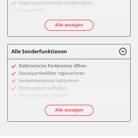
Diagnoseschnittstelle (EOBD/OBDII)
Einparkhilfe
Feststellbremse (EPB / SBC)
Alle anzeigen
Getriebesteuerung
Karosseriesteuerung
Klimaanlage
Kombiinstrument
Alle Sonderfunktionen
Lichtsteuerung
Motorsteuerung (EMS)
Elektronische Parkbremse öffnen
Reifendruckkontrolle (RDK)
Dieselpartikelfilter regenerieren
Servolenkung
Lenkwinkelsensor kalibrieren
Soundsystem
Bremssystem entlüften
Wegfahrsperre
Drosselklappe anlernen
Zentralelektronik
AGR Ventil anlernen
Zentralelektronik vorne Beifahrer
Alle anzeigen
Kraftstofftank entleeren
Verfügbarkeit abhängig von Modell, Motorisierung, Ausstattung
Elektronische Parkbremse kalibrieren
und Konfiguration
Abblendgeschwindigkeit
Anpassungsparameter zurücksetzen