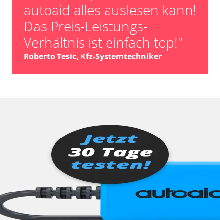
autoaid alles auslesen kann!
Das Preis-Leistungs-
Verhältnis ist einfach top!"
Roberto Tesic, Kfz-Systemtechniker