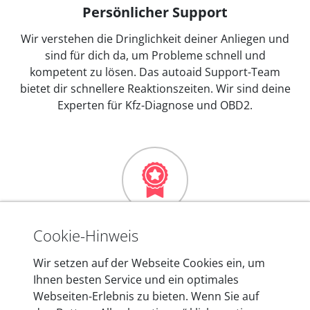
Persönlicher Support
Wir verstehen die Dringlichkeit deiner Anliegen und
sind für dich da, um Probleme schnell und
kompetent zu lösen. Das autoaid Support-Team
bietet dir schnellere Reaktionszeiten. Wir sind deine
Experten für Kfz-Diagnose und OBD2.
Mehr als 10 Jahre Erfahrung
Cookie-Hinweis
In den Kfz-Diagnosegeräten von autoaid stecken
Wir setzen auf der Webseite Cookies ein, um
mehr als 10 Jahre Erfahrung, und auch in Zukunft
Ihnen besten Service und ein optimales
entwickeln wir unsere Produkte am Standort in
Webseiten-Erlebnis zu bieten. Wenn Sie auf
Berlin laufend weiter. Auf diese Qualität vertrauen