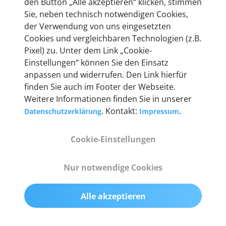
den Button „Alle akzeptieren“ klicken, stimmen
entwickeln wir unsere Produkte am Standort in
Sie, neben technisch notwendigen Cookies,
Berlin laufend weiter. Auf diese Qualität vertrauen
der Verwendung von uns eingesetzten
heute mehr als 60.000 Privatkunden und
Cookies und vergleichbaren Technologien (z.B.
Unternehmen.
Pixel) zu. Unter dem Link „Cookie-
Einstellungen“ können Sie den Einsatz
anpassen und widerrufen. Den Link hierfür
finden Sie auch im Footer der Webseite.
Weitere Informationen finden Sie in unserer
Technische Details &
. Kontakt:
.
Datenschutzerklärung
Impressum
Lieferumfang
Cookie-Einstellungen
Abmessungen
Nur notwendige Cookies
55 mm x 25 mm x 12 mm
Alle akzeptieren
Gewicht
200 g