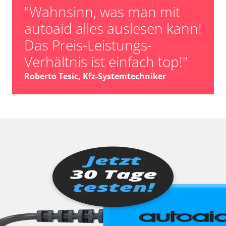
"Wahnsinn, was man mit
autoaid alles auslesen kann!
Das Preis-Leistungs-
Verhältnis ist einfach top!"
Roberto Tesic, Kfz-Systemtechniker