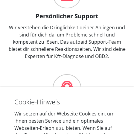
Persönlicher Support
Wir verstehen die Dringlichkeit deiner Anliegen und
sind für dich da, um Probleme schnell und
kompetent zu lösen. Das autoaid Support-Team
bietet dir schnellere Reaktionszeiten. Wir sind deine
Experten für Kfz-Diagnose und OBD2.
Cookie-Hinweis
Mehr als 10 Jahre Erfahrung
Wir setzen auf der Webseite Cookies ein, um
Ihnen besten Service und ein optimales
In den Kfz-Diagnosegeräten von autoaid stecken
Webseiten-Erlebnis zu bieten. Wenn Sie auf
mehr als 10 Jahre Erfahrung, und auch in Zukunft