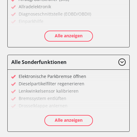
Allradelektronik
Diagnoseschnittstelle (EOBD/OBDII)
Einparkhilfe
Feststellbremse (EPB / SBC)
Alle anzeigen
Getriebesteuerung
Karosseriesteuerung
Klimaanlage
Kombiinstrument
Alle Sonderfunktionen
Lichtsteuerung
Motorsteuerung (EMS)
Elektronische Parkbremse öffnen
Reifendruckkontrolle (RDK)
Dieselpartikelfilter regenerieren
Servolenkung
Lenkwinkelsensor kalibrieren
Soundsystem
Bremssystem entlüften
Wegfahrsperre
Drosselklappe anlernen
Zentralelektronik
AGR Ventil anlernen
Zentralelektronik vorne Beifahrer
Alle anzeigen
Kraftstofftank entleeren
Verfügbarkeit abhängig von Modell, Motorisierung, Ausstattung
Elektronische Parkbremse kalibrieren
und Konfiguration
Abblendgeschwindigkeit