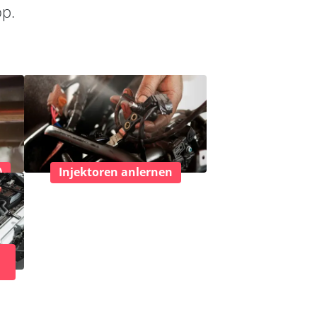
op.
)
Injektoren anlernen