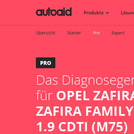
Produkte
Lösu
Übersicht
Starter
Pro
Expert
PRO
Das Diagnosegerä
für
OPEL ZAFIRA
ZAFIRA FAMILY 
1.9 CDTI (M75)