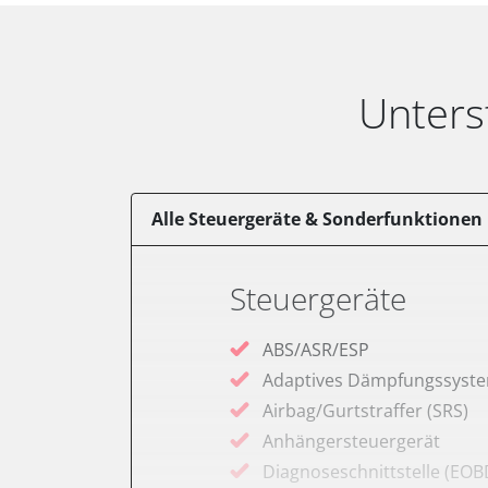
Unters
Alle Steuergeräte & Sonderfunktionen
Steuergeräte
ABS/ASR/ESP
Adaptives Dämpfungssyst
Airbag/Gurtstraffer (SRS)
Anhängersteuergerät
Diagnoseschnittstelle (EOB