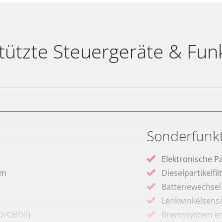
tützte Steuergeräte & Fun
Sonderfunk
Elektronische P
em
Dieselpartikelfi
Batteriewechsel
Lenkwinkelsenso
D/OBDII)
Bremssystem en