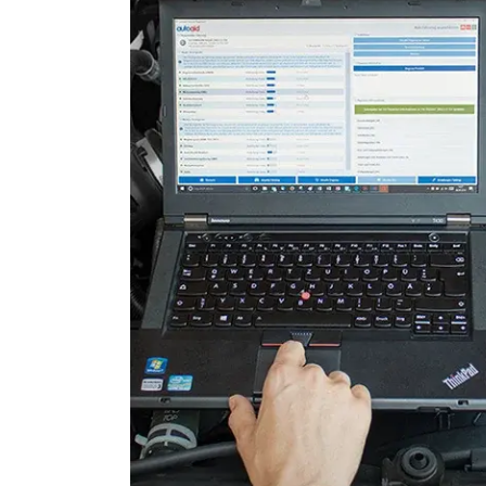
Lenkradwinkel-Sensor
Lenksäuleneinheit
Leuchtweitenregulierung (
Motorsteuerung (EMS)
Motorsteuerung 2 (EMS)
Radio
Reifendruckkontrolle (RDK)
Schiebedach
Schlüssellose Fernbedienu
Servolenkung
Sitzheizung
Soundsystem
Telefon-/Notruf-System
Türsteuergerät vorne links
Türsteuergerät vorne rech
Unterhaltungseinheit oben