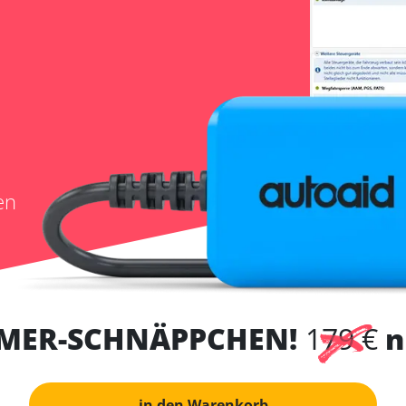
en
MER-SCHNÄPPCHEN!
179 €
n
in den Warenkorb