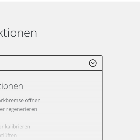
ktionen
tionen
arkbremse öffnen
lter regenerieren
r kalibrieren
tlüften