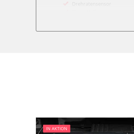
Drehratensensor
Einparkhilfe
Elektronisches Wählhebel
Fahrwerk/Lenkung
Fernbedienung Heizung/Lü
Fernlichtassistent
Feststellbremse (EPB / SBC)
Getriebesteuerung
Heckklappe
Heizung/Klima
Hinteres Differential
Informationsanzeige
Klimaanlage
Klimaautomatik
Kombiinstrument
IN AKTION
Kraftstoffpumpe