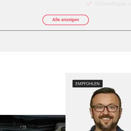
Drosselklappe 
AGR Ventil anle
Alle anzeigen
-Modul (EWM)
Luftmassenmess
Elektronische P
ftung/Klimaanlage
Ölservicerückst
Abgastemperatu
zurücksetzen
Anpassungspara
Bremsdrucksens
Dieselpartikelfil
EMPFOHLEN
Dieselpartikelfi
Differenzdruck 
Elektronische P
ESP test
Funktionstest 
Grundeinstellu