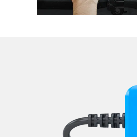
Verdecksteuerung
Wegfahrsperre
Zentralelektronik
Zentralelektronik 2
Zentralelektronik hinten
Zentralelektronik unten
Zentralelektronik vorne Bei