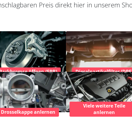
schlagbaren Preis direkt hier in unserem Sh
Parkbremse öffnen (EPB)
Dieselpartikelfilter (DPF
Viele weitere Teile
Drosselkappe anlernen
anlernen