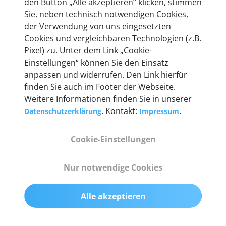
den Button „Alle akzeptieren“ klicken, stimmen
heute mehr als 60.000 Privatkunden und
Sie, neben technisch notwendigen Cookies,
Unternehmen.
der Verwendung von uns eingesetzten
Cookies und vergleichbaren Technologien (z.B.
Pixel) zu. Unter dem Link „Cookie-
Einstellungen“ können Sie den Einsatz
anpassen und widerrufen. Den Link hierfür
Technische Details &
finden Sie auch im Footer der Webseite.
Weitere Informationen finden Sie in unserer
Lieferumfang
. Kontakt:
.
Datenschutzerklärung
Impressum
Cookie-Einstellungen
Abmessungen
55 mm x 25 mm x 12 mm
Nur notwendige Cookies
Gewicht
Alle akzeptieren
200 g