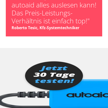
autoaid alles auslesen kann!
Das Preis-Leistungs-
Verhältnis ist einfach top!"
Roberto Tesic, Kfz-Systemtechniker