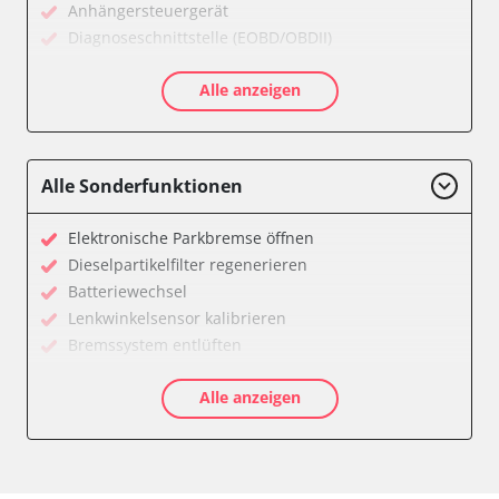
Anhängersteuergerät
Diagnoseschnittstelle (EOBD/OBDII)
Drehratensensor
Alle anzeigen
Einparkhilfe
Elektronisches Wählhebel-Modul (EWM)
Fahrwerk/Lenkung
Fernbedienung Heizung/Lüftung/Klimaanlage
Alle Sonderfunktionen
Fernlichtassistent
Feststellbremse (EPB / SBC)
Elektronische Parkbremse öffnen
Getriebesteuerung
Dieselpartikelfilter regenerieren
Heckklappe
Batteriewechsel
Heizung/Klima
Lenkwinkelsensor kalibrieren
Hinteres Differential
Bremssystem entlüften
Informationsanzeige
Drosselklappe anlernen
Klimaanlage
Alle anzeigen
AGR Ventil anlernen
Klimaautomatik
Luftmassenmesser anlernen
Kombiinstrument
Elektronische Parkbremse kalibrieren
Kraftstoffpumpe
Ölservicerückstellung
Lenkradwinkel-Sensor