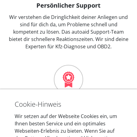
Persönlicher Support
Wir verstehen die Dringlichkeit deiner Anliegen und
sind für dich da, um Probleme schnell und
kompetent zu lösen. Das autoaid Support-Team
bietet dir schnellere Reaktionszeiten. Wir sind deine
Experten für Kfz-Diagnose und OBD2.
Mehr als 10 Jahre Erfahrung
Cookie-Hinweis
In den Kfz-Diagnosegeräten von autoaid stecken
Wir setzen auf der Webseite Cookies ein, um
mehr als 10 Jahre Erfahrung, und auch in Zukunft
Ihnen besten Service und ein optimales
entwickeln wir unsere Produkte am Standort in
Webseiten-Erlebnis zu bieten. Wenn Sie auf
Berlin laufend weiter. Auf diese Qualität vertrauen