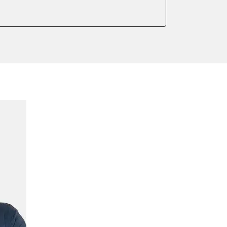
er anlernen
arkbremse kalibrieren
ellung
r Adaptionswerte
meter zurücksetzen
or Nullpunkt-Kompensation
ter einstellen
lter wechseln
Sensor anlernen
arkbremse schließen
der Parkbremse
ng
onswerte zurücksetzen
ellen