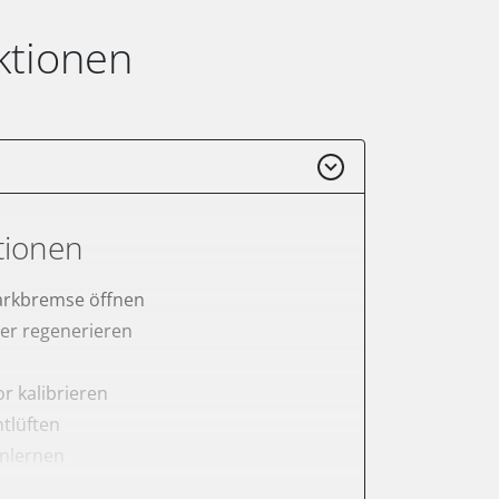
ktionen
tionen
arkbremse öffnen
lter regenerieren
r kalibrieren
tlüften
anlernen
rnen