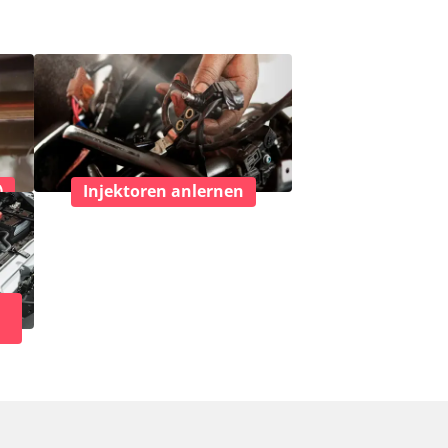
)
Injektoren anlernen