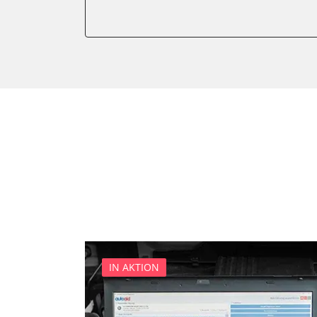
Elektronisches Wählhebel
Fahrwerk/Lenkung
Fernbedienung Heizung/Lü
Fernlichtassistent
Feststellbremse (EPB / SBC)
Getriebesteuerung
Heckklappe
Heizung/Klima
Hinteres Differential
Informationsanzeige
Klimaanlage
Klimaautomatik
Kombiinstrument
IN AKTION
Kraftstoffpumpe
Lenkradwinkel-Sensor
Lenksäuleneinheit