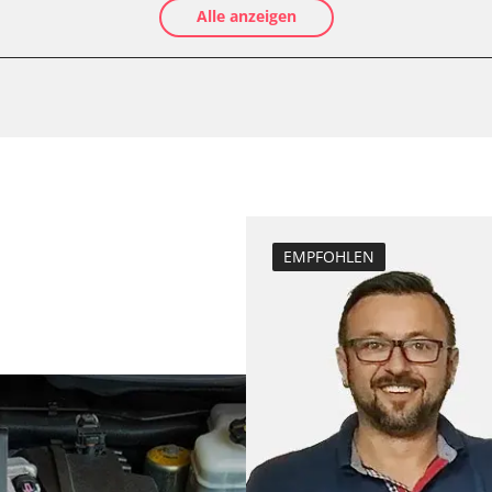
Alle anzeigen
-Modul (EWM)
Luftmassenmess
Elektronische P
ftung/Klimaanlage
Ölservicerückst
Abgastemperatu
zurücksetzen
Anpassungspara
Bremsdrucksens
Dieselpartikelfil
EMPFOHLEN
Dieselpartikelfi
Differenzdruck 
Elektronische P
ESP test
Funktionstest 
Grundeinstellu
Injektor Adapti
Injektoren einst