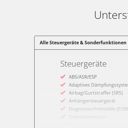
Unters
Alle Steuergeräte & Sonderfunktionen
Steuergeräte
ABS/ASR/ESP
Adaptives Dämpfungssyst
Airbag/Gurtstraffer (SRS)
Anhängersteuergerät
Diagnoseschnittstelle (EOB
Drehratensensor
Einparkhilfe