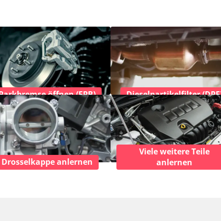
Parkbremse öffnen (EPB)
Dieselpartikelfilter (DPF
Viele weitere Teile
Drosselkappe anlernen
anlernen