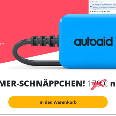
en
MER-SCHNÄPPCHEN!
179 €
n
in den Warenkorb