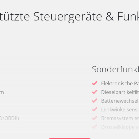
tützte Steuergeräte & Fun
Sonderfunk
Elektronische P
em
Dieselpartikelfi
Batteriewechsel
Lenkwinkelsenso
D/OBDII)
Bremssystem en
Drosselklappe 
AGR Ventil anle