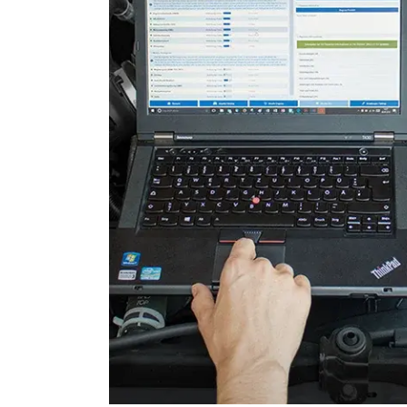
Leuchtweitenregulierung (
Motorsteuerung (EMS)
Motorsteuerung 2 (EMS)
Radio
Reifendruckkontrolle (RDK)
Schiebedach
Schlüssellose Fernbedienu
Servolenkung
Sitzheizung
Soundsystem
Telefon-/Notruf-System
Türsteuergerät vorne links
Türsteuergerät vorne rech
Unterhaltungseinheit oben
Verdecksteuerung
Wegfahrsperre