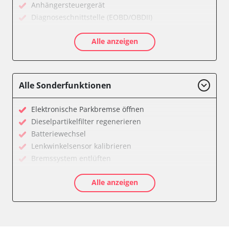
Anhängersteuergerät
Diagnoseschnittstelle (EOBD/OBDII)
Drehratensensor
Alle anzeigen
Einparkhilfe
Elektronisches Wählhebel-Modul (EWM)
Fahrwerk/Lenkung
Fernbedienung Heizung/Lüftung/Klimaanlage
Alle Sonderfunktionen
Fernlichtassistent
Feststellbremse (EPB / SBC)
Elektronische Parkbremse öffnen
Getriebesteuerung
Dieselpartikelfilter regenerieren
Heckklappe
Batteriewechsel
Heizung/Klima
Lenkwinkelsensor kalibrieren
Hinteres Differential
Bremssystem entlüften
Informationsanzeige
Drosselklappe anlernen
Klimaanlage
Alle anzeigen
AGR Ventil anlernen
Klimaautomatik
Luftmassenmesser anlernen
Kombiinstrument
Elektronische Parkbremse kalibrieren
Kraftstoffpumpe
Ölservicerückstellung
Lenkradwinkel-Sensor