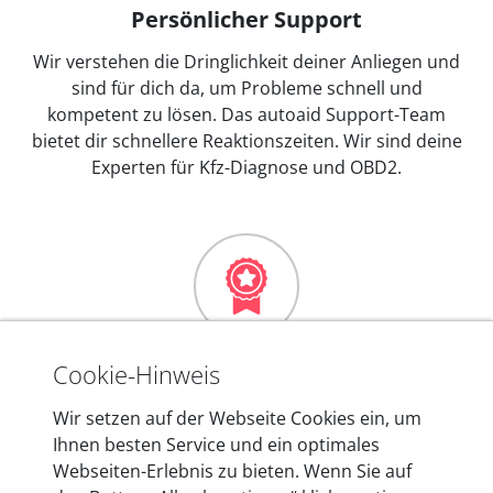
Persönlicher Support
Wir verstehen die Dringlichkeit deiner Anliegen und
sind für dich da, um Probleme schnell und
kompetent zu lösen. Das autoaid Support-Team
bietet dir schnellere Reaktionszeiten. Wir sind deine
Experten für Kfz-Diagnose und OBD2.
Mehr als 10 Jahre Erfahrung
Cookie-Hinweis
In den Kfz-Diagnosegeräten von autoaid stecken
Wir setzen auf der Webseite Cookies ein, um
mehr als 10 Jahre Erfahrung, und auch in Zukunft
Ihnen besten Service und ein optimales
entwickeln wir unsere Produkte am Standort in
Webseiten-Erlebnis zu bieten. Wenn Sie auf
Berlin laufend weiter. Auf diese Qualität vertrauen