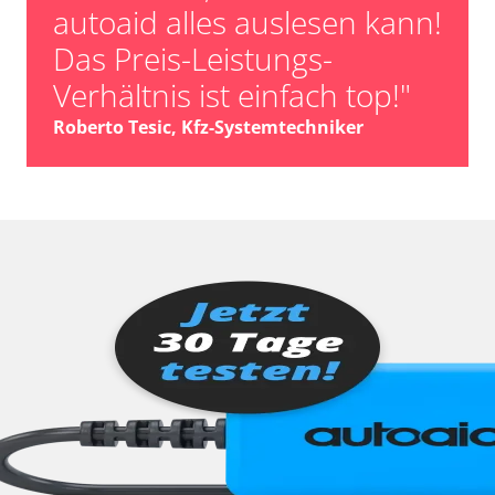
autoaid alles auslesen kann!
Das Preis-Leistungs-
Verhältnis ist einfach top!"
Roberto Tesic, Kfz-Systemtechniker