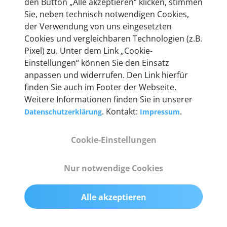
den Button „Alle akzeptieren“ klicken, stimmen
heute mehr als 60.000 Privatkunden und
Sie, neben technisch notwendigen Cookies,
Unternehmen.
der Verwendung von uns eingesetzten
Cookies und vergleichbaren Technologien (z.B.
Pixel) zu. Unter dem Link „Cookie-
Einstellungen“ können Sie den Einsatz
anpassen und widerrufen. Den Link hierfür
Technische Details &
finden Sie auch im Footer der Webseite.
Weitere Informationen finden Sie in unserer
Lieferumfang
. Kontakt:
.
Datenschutzerklärung
Impressum
Cookie-Einstellungen
Abmessungen
55 mm x 25 mm x 12 mm
Nur notwendige Cookies
Gewicht
Alle akzeptieren
200 g