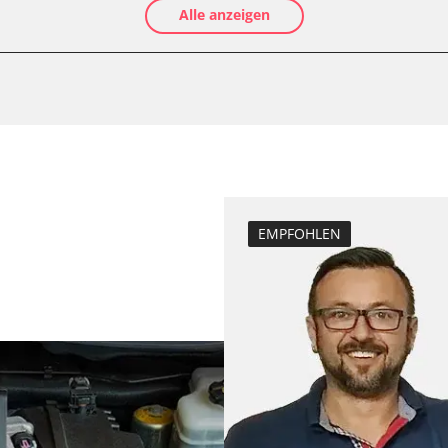
Alle anzeigen
-Modul (EWM)
Luftmassenmess
Elektronische P
ftung/Klimaanlage
Ölservicerückst
Abgastemperatu
zurücksetzen
Anpassungspara
Bremsdrucksens
Dieselpartikelfil
EMPFOHLEN
Dieselpartikelfi
Differenzdruck 
Elektronische P
ESP test
Funktionstest 
Grundeinstellu
Injektor Adapti
Injektoren einst