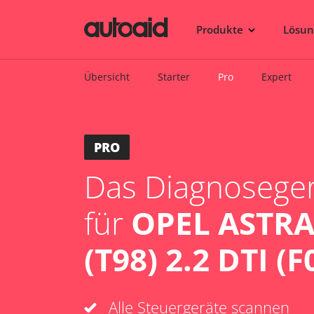
Produkte
Lösu
Übersicht
Starter
Pro
Expert
PRO
Das Diagnosegerä
für
OPEL ASTRA
(T98) 2.2 DTI (F
Alle Steuergeräte scannen