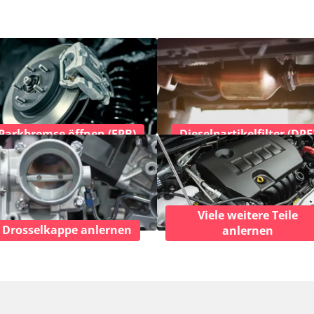
Parkbremse öffnen (EPB)
Dieselpartikelfilter (DPF
Viele weitere Teile
Drosselkappe anlernen
anlernen