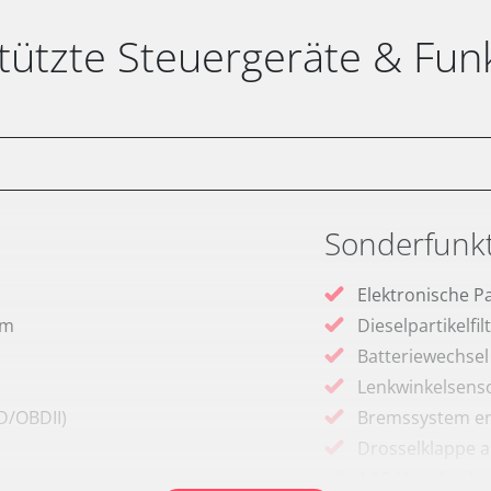
tützte Steuergeräte & Fun
Sonderfunk
Elektronische P
em
Dieselpartikelfi
Batteriewechsel
Lenkwinkelsenso
D/OBDII)
Bremssystem en
Drosselklappe 
AGR Ventil anle