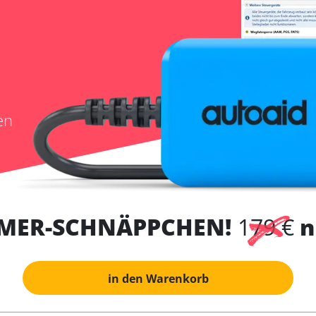
en
MER-SCHNÄPPCHEN!
179 €
n
in den Warenkorb