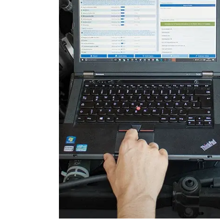
Leuchtweitenregulierung (
Motorsteuerung (EMS)
Motorsteuerung 2 (EMS)
Radio
Reifendruckkontrolle (RDK)
Schiebedach
Schlüssellose Fernbedienu
Servolenkung
Sitzheizung
Soundsystem
Telefon-/Notruf-System
Türsteuergerät vorne links
Türsteuergerät vorne rech
Unterhaltungseinheit oben
Verdecksteuerung
Wegfahrsperre