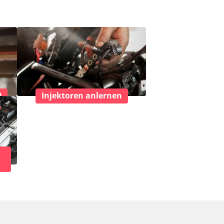
)
Injektoren anlernen