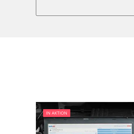
Elektronisches Wählhebel
Fahrwerk/Lenkung
Fernbedienung Heizung/Lü
Fernlichtassistent
Feststellbremse (EPB / SBC)
Getriebesteuerung
Heckklappe
Heizung/Klima
Hinteres Differential
Informationsanzeige
Klimaanlage
Klimaautomatik
Kombiinstrument
IN AKTION
Kraftstoffpumpe
Lenkradwinkel-Sensor
Lenksäuleneinheit