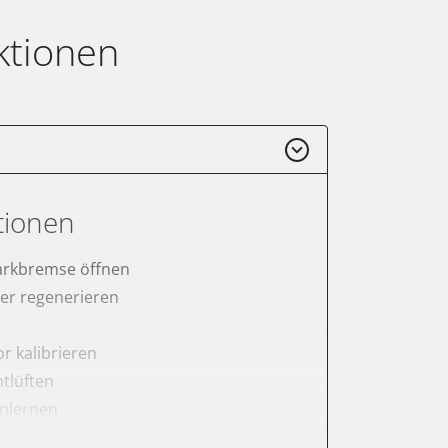
ktionen
tionen
arkbremse öffnen
lter regenerieren
r kalibrieren
tlüften
anlernen
rnen