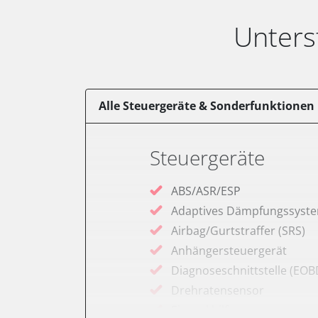
Unters
Alle Steuergeräte & Sonderfunktionen
Steuergeräte
ABS/ASR/ESP
Adaptives Dämpfungssyst
Airbag/Gurtstraffer (SRS)
Anhängersteuergerät
Diagnoseschnittstelle (EOB
Drehratensensor
Einparkhilfe