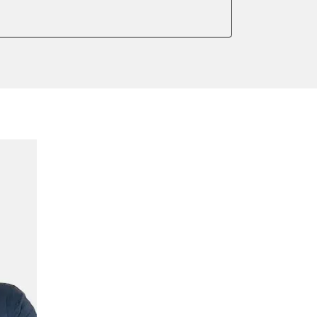
er anlernen
arkbremse kalibrieren
ellung
r Adaptionswerte
meter zurücksetzen
or Nullpunkt-Kompensation
ter einstellen
lter wechseln
Sensor anlernen
arkbremse schließen
der Parkbremse
ng
onswerte zurücksetzen
ellen