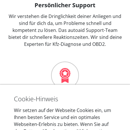
Persönlicher Support
Wir verstehen die Dringlichkeit deiner Anliegen und
sind für dich da, um Probleme schnell und
kompetent zu lösen. Das autoaid Support-Team
bietet dir schnellere Reaktionszeiten. Wir sind deine
Experten für Kfz-Diagnose und OBD2.
Mehr als 10 Jahre Erfahrung
Cookie-Hinweis
In den Kfz-Diagnosegeräten von autoaid stecken
Wir setzen auf der Webseite Cookies ein, um
mehr als 10 Jahre Erfahrung, und auch in Zukunft
Ihnen besten Service und ein optimales
entwickeln wir unsere Produkte am Standort in
Webseiten-Erlebnis zu bieten. Wenn Sie auf
Berlin laufend weiter. Auf diese Qualität vertrauen