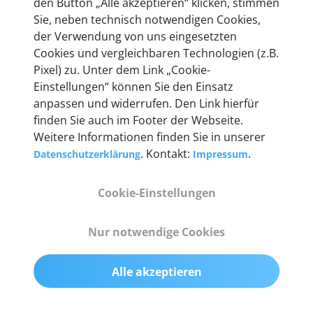
den Button „Alle akzeptieren“ klicken, stimmen
heute mehr als 60.000 Privatkunden und
Sie, neben technisch notwendigen Cookies,
Unternehmen.
der Verwendung von uns eingesetzten
Cookies und vergleichbaren Technologien (z.B.
Pixel) zu. Unter dem Link „Cookie-
Einstellungen“ können Sie den Einsatz
anpassen und widerrufen. Den Link hierfür
Technische Details &
finden Sie auch im Footer der Webseite.
Weitere Informationen finden Sie in unserer
Lieferumfang
. Kontakt:
.
Datenschutzerklärung
Impressum
Cookie-Einstellungen
Abmessungen
55 mm x 25 mm x 12 mm
Nur notwendige Cookies
Gewicht
Alle akzeptieren
200 g