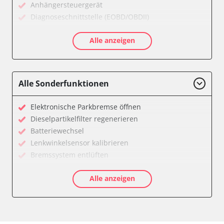
Anhängersteuergerät
Diagnoseschnittstelle (EOBD/OBDII)
Drehratensensor
Alle anzeigen
Einparkhilfe
Elektronisches Wählhebel-Modul (EWM)
Fahrwerk/Lenkung
Fernbedienung Heizung/Lüftung/Klimaanlage
Alle Sonderfunktionen
Fernlichtassistent
Feststellbremse (EPB / SBC)
Elektronische Parkbremse öffnen
Getriebesteuerung
Dieselpartikelfilter regenerieren
Heckklappe
Batteriewechsel
Heizung/Klima
Lenkwinkelsensor kalibrieren
Hinteres Differential
Bremssystem entlüften
Informationsanzeige
Drosselklappe anlernen
Klimaanlage
Alle anzeigen
AGR Ventil anlernen
Klimaautomatik
Luftmassenmesser anlernen
Kombiinstrument
Elektronische Parkbremse kalibrieren
Kraftstoffpumpe
Ölservicerückstellung
Lenkradwinkel-Sensor