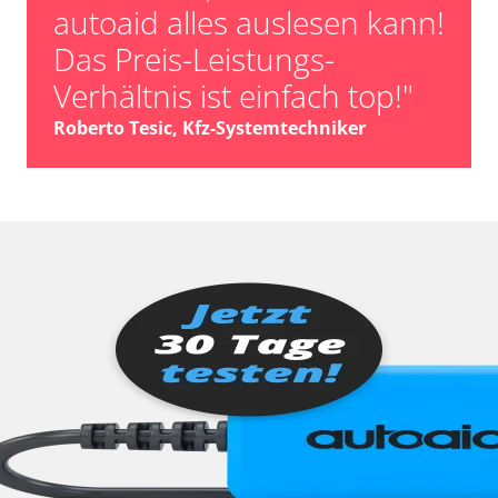
autoaid alles auslesen kann!
Das Preis-Leistungs-
Verhältnis ist einfach top!"
Roberto Tesic, Kfz-Systemtechniker