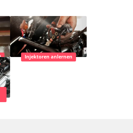
)
Injektoren anlernen