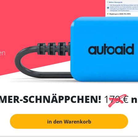
en
MER-SCHNÄPPCHEN!
179 €
n
in den Warenkorb