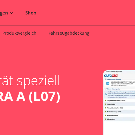
ngen
Shop
Produktvergleich
Fahrzeugabdeckung
t speziell
A A (L07)