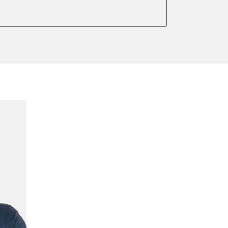
er anlernen
arkbremse kalibrieren
ellung
r Adaptionswerte
meter zurücksetzen
or Nullpunkt-Kompensation
ter einstellen
lter wechseln
Sensor anlernen
arkbremse schließen
der Parkbremse
ng
onswerte zurücksetzen
ellen