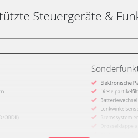
tützte Steuergeräte & Fun
Sonderfunk
Elektronische P
em
Dieselpartikelfi
Batteriewechsel
Lenkwinkelsenso
D/OBDII)
Bremssystem en
Drosselklappe 
AGR Ventil anle