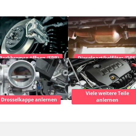
Parkbremse öffnen (EPB)
Dieselpartikelfilter (DPF
Viele weitere Teile
Drosselkappe anlernen
anlernen