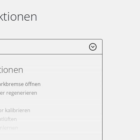
ktionen
tionen
arkbremse öffnen
lter regenerieren
r kalibrieren
tlüften
anlernen
rnen