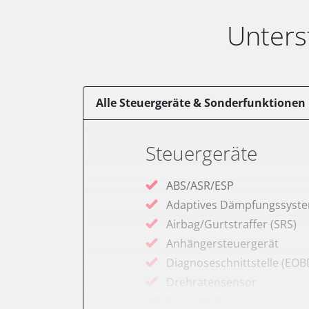
Unters
Alle Steuergeräte & Sonderfunktionen
Steuergeräte
ABS/ASR/ESP
Adaptives Dämpfungssyst
Airbag/Gurtstraffer (SRS)
Anhängersteuergerät
Diagnoseschnittstelle (EOB
Drehratensensor
Einparkhilfe