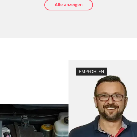
Alle anzeigen
-Modul (EWM)
Luftmassenmess
Elektronische P
ftung/Klimaanlage
Ölservicerückst
Abgastemperatu
zurücksetzen
Anpassungspara
Bremsdrucksens
Dieselpartikelfil
EMPFOHLEN
Dieselpartikelfi
Differenzdruck 
Elektronische P
ESP test
Funktionstest 
Grundeinstellu
Injektor Adapti
Injektoren einst