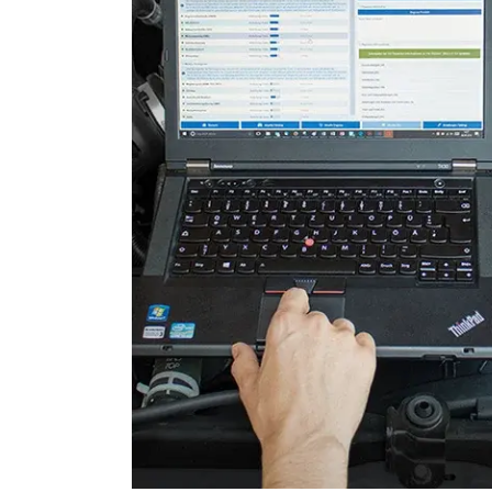
Leuchtweitenregulierung (
Motorsteuerung (EMS)
Motorsteuerung 2 (EMS)
Radio
Reifendruckkontrolle (RDK)
Schiebedach
Schlüssellose Fernbedienu
Servolenkung
Sitzheizung
Soundsystem
Telefon-/Notruf-System
Türsteuergerät vorne links
Türsteuergerät vorne rech
Unterhaltungseinheit oben
Verdecksteuerung
Wegfahrsperre