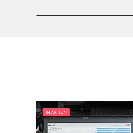
Elektronisches Wählhebel
Fahrwerk/Lenkung
Fernbedienung Heizung/Lü
Fernlichtassistent
Feststellbremse (EPB / SBC)
Getriebesteuerung
Heckklappe
Heizung/Klima
Hinteres Differential
Informationsanzeige
Klimaanlage
Klimaautomatik
Kombiinstrument
IN AKTION
Kraftstoffpumpe
Lenkradwinkel-Sensor
Lenksäuleneinheit