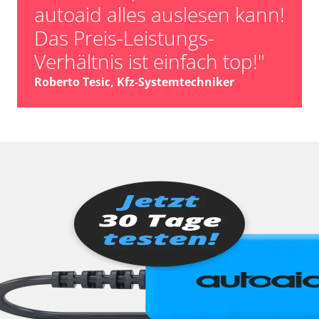
autoaid alles auslesen kann!
Das Preis-Leistungs-
Verhältnis ist einfach top!"
Roberto Tesic, Kfz-Systemtechniker