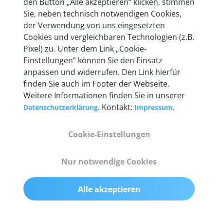
den Button „Alle akzeptieren“ klicken, stimmen
heute mehr als 60.000 Privatkunden und
Sie, neben technisch notwendigen Cookies,
Unternehmen.
der Verwendung von uns eingesetzten
Cookies und vergleichbaren Technologien (z.B.
Pixel) zu. Unter dem Link „Cookie-
Einstellungen“ können Sie den Einsatz
anpassen und widerrufen. Den Link hierfür
Technische Details &
finden Sie auch im Footer der Webseite.
Weitere Informationen finden Sie in unserer
Lieferumfang
. Kontakt:
.
Datenschutzerklärung
Impressum
Cookie-Einstellungen
Abmessungen
55 mm x 25 mm x 12 mm
Nur notwendige Cookies
Gewicht
Alle akzeptieren
200 g