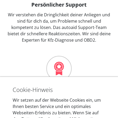
Persönlicher Support
Wir verstehen die Dringlichkeit deiner Anliegen und
sind für dich da, um Probleme schnell und
kompetent zu lösen. Das autoaid Support-Team
bietet dir schnellere Reaktionszeiten. Wir sind deine
Experten für Kfz-Diagnose und OBD2.
Mehr als 10 Jahre Erfahrung
Cookie-Hinweis
In den Kfz-Diagnosegeräten von autoaid stecken
Wir setzen auf der Webseite Cookies ein, um
mehr als 10 Jahre Erfahrung, und auch in Zukunft
Ihnen besten Service und ein optimales
entwickeln wir unsere Produkte am Standort in
Webseiten-Erlebnis zu bieten. Wenn Sie auf
Berlin laufend weiter. Auf diese Qualität vertrauen