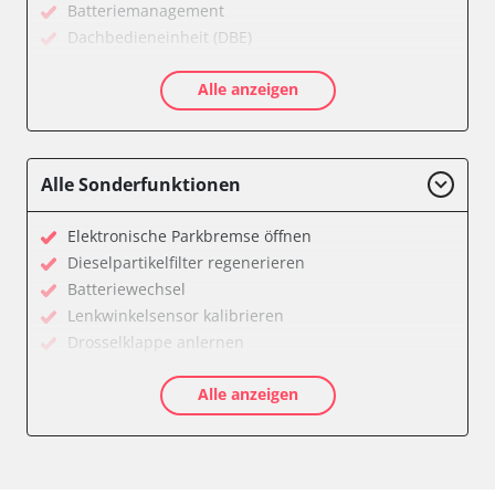
Batteriemanagement
Dachbedieneinheit (DBE)
Diagnoseschnittstelle (EOBD/OBDII)
Alle anzeigen
Feststellbremse (EPB / SBC)
Getriebesteuerung
Informationsanzeige
Klimaanlage
Alle Sonderfunktionen
Kombiinstrument
Lichtsteuerung
Elektronische Parkbremse öffnen
Motorsteuerung (EMS)
Dieselpartikelfilter regenerieren
Reifendruckkontrolle (RDK)
Batteriewechsel
Servolenkung
Lenkwinkelsensor kalibrieren
Sitzpositionsspeicher Fahrer
Drosselklappe anlernen
Start Authentifikation
AGR Ventil anlernen
Zentralelektronik
Alle anzeigen
Luftmassenmesser anlernen
Zentralverriegelung
Elektronische Parkbremse kalibrieren
Verfügbarkeit abhängig von Modell, Motorisierung, Ausstattung
Anpassungsparameter zurücksetzen
und Konfiguration
Dieselpartikelfilter einstellen