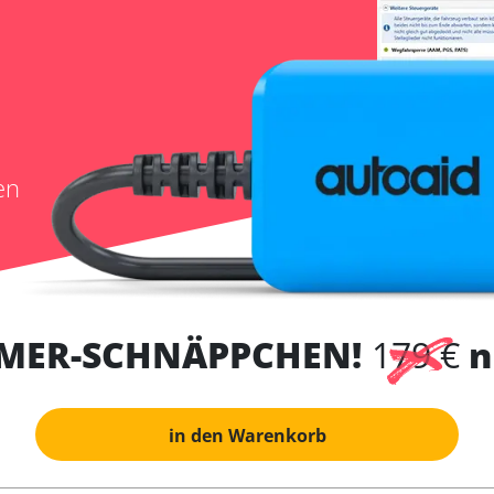
en
MER-SCHNÄPPCHEN!
179 €
n
in den Warenkorb