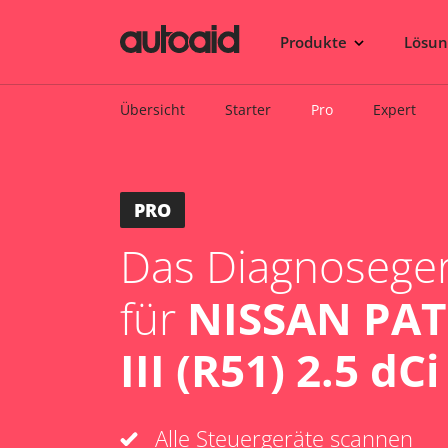
Produkte
Lösu
Übersicht
Starter
Pro
Expert
PRO
Das Diagnosegerä
für
NISSAN PA
III (R51) 2.5 d
Alle Steuergeräte scannen