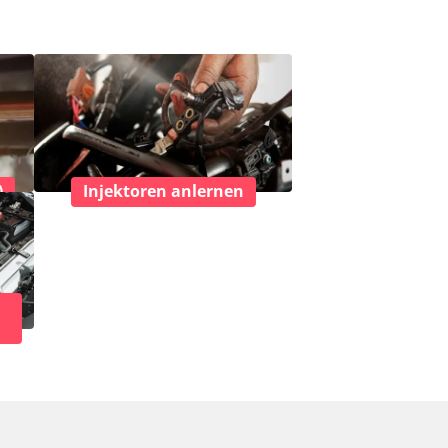
)
Injektoren anlernen