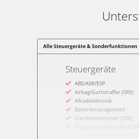
Unters
Alle Steuergeräte & Sonderfunktionen
Steuergeräte
ABS/ASR/ESP
Airbag/Gurtstraffer (SRS)
Allradelektronik
Batteriemanagement
Dachbedieneinheit (DBE)
Diagnoseschnittstelle (EOB
Feststellbremse (EPB / SBC)