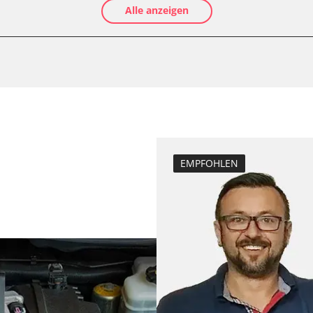
Alle anzeigen
Elektronische P
Anpassungspara
Dieselpartikelfil
Dieselpartikelfi
Differenzdruck 
Einspritzdüsen 
Elektronische P
Grundeinstellu
EMPFOHLEN
er
Hochdruckpumpe 
Injektor Adapti
Injektoren einst
Lamdasonde an
Längsbeschleun
Kalibrierung
Parkbremse in 
Reset nach Kup