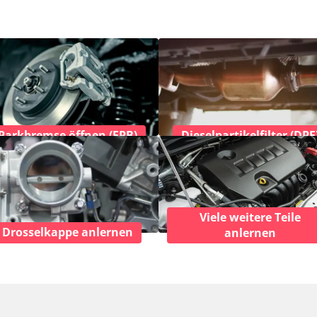
Parkbremse öffnen (EPB)
Dieselpartikelfilter (DPF
Viele weitere Teile
Drosselkappe anlernen
anlernen