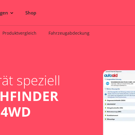
ngen
Shop
Produktvergleich
Fahrzeugabdeckung
t speziell
THFINDER
Ci 4WD