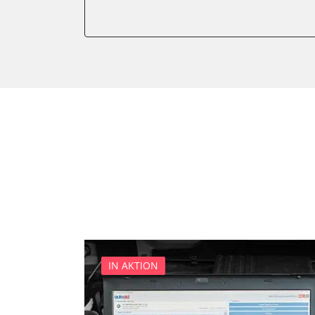
Getriebesteuerung
Informationsanzeige
Klimaanlage
Kombiinstrument
Lichtsteuerung
Motorsteuerung (EMS)
Reifendruckkontrolle (RDK)
Servolenkung
Sitzpositionsspeicher Fahr
Start Authentifikation
Zentralelektronik
Zentralverriegelung
IN AKTION