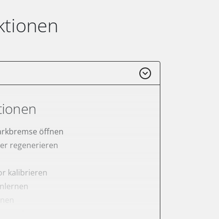
ktionen
tionen
arkbremse öffnen
lter regenerieren
r kalibrieren
anlernen
rnen
er anlernen