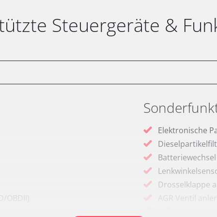
tützte Steuergeräte & Fun
Sonderfunk
Elektronische P
Dieselpartikelfi
Batteriewechsel
Lenkwinkelsenso
Drosselklappe 
D/OBDII)
AGR Ventil anle
Luftmassenmess