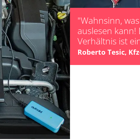
Servicerückstel
Turbolader Ada
"Wahnsinn, was 
Zurücksetzen d
auslesen kann! 
Verfügbarkeit abhängig von Modell, Motorisierung, Ausstattung und Konfiguration
Verhältnis ist ei
Roberto Tesic, Kf