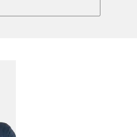
arkbremse kalibrieren
meter zurücksetzen
ter einstellen
lter wechseln
Sensor anlernen
anlernen
arkbremse schließen
ng
Initialisierung
onswerte zurücksetzen
ellen
lernen
igungssensor Nullpunkt-
Montageposition fahren
plungswechsel