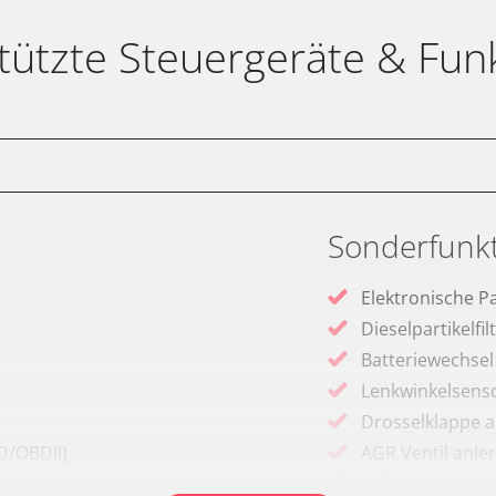
tützte Steuergeräte & Fun
Sonderfunk
Elektronische P
Dieselpartikelfi
Batteriewechsel
Lenkwinkelsenso
Drosselklappe 
D/OBDII)
AGR Ventil anle
Luftmassenmess