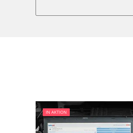
Getriebesteuerung
Informationsanzeige
Klimaanlage
Kombiinstrument
Lichtsteuerung
Motorsteuerung (EMS)
Reifendruckkontrolle (RDK)
Servolenkung
Sitzpositionsspeicher Fahr
Start Authentifikation
Zentralelektronik
Zentralverriegelung
IN AKTION