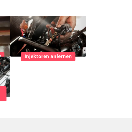
)
Injektoren anlernen