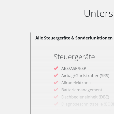
Unters
Alle Steuergeräte & Sonderfunktionen
Steuergeräte
ABS/ASR/ESP
Airbag/Gurtstraffer (SRS)
Allradelektronik
Batteriemanagement
Dachbedieneinheit (DBE)
Diagnoseschnittstelle (EOB
Feststellbremse (EPB / SBC)