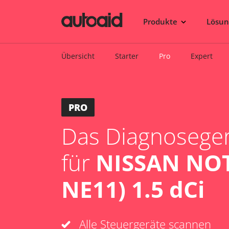
Produkte
Lösu
Übersicht
Starter
Pro
Expert
PRO
Das Diagnosegerä
für
NISSAN NOT
NE11) 1.5 dCi
Alle Steuergeräte scannen