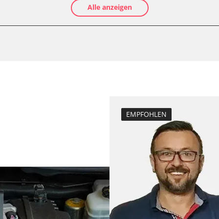
Alle anzeigen
Elektronische P
Anpassungspara
Dieselpartikelfil
Dieselpartikelfi
Differenzdruck 
Einspritzdüsen 
Elektronische P
Grundeinstellu
EMPFOHLEN
er
Hochdruckpumpe 
Injektor Adapti
Injektoren einst
Lamdasonde an
Längsbeschleun
Kalibrierung
Parkbremse in 
Reset nach Kup