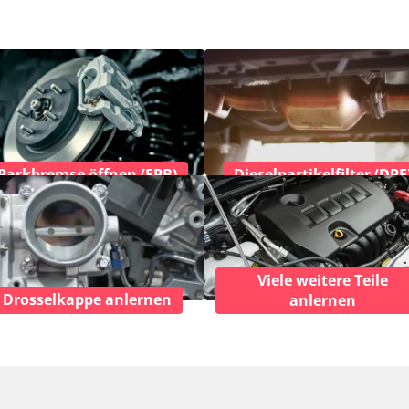
Parkbremse öffnen (EPB)
Dieselpartikelfilter (DPF
Viele weitere Teile
Drosselkappe anlernen
anlernen