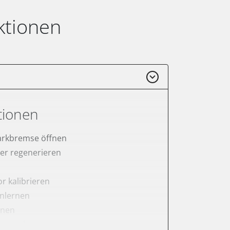
ktionen
tionen
arkbremse öffnen
lter regenerieren
r kalibrieren
anlernen
rnen
er anlernen