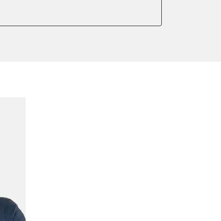
arkbremse kalibrieren
meter zurücksetzen
ter einstellen
lter wechseln
Sensor anlernen
anlernen
arkbremse schließen
ng
Initialisierung
onswerte zurücksetzen
ellen
lernen
igungssensor Nullpunkt-
Montageposition fahren
plungswechsel