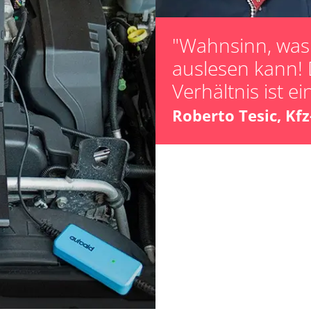
Servicerückstel
Turbolader Ada
"Wahnsinn, was 
Zurücksetzen d
auslesen kann! 
Verfügbarkeit abhängig von Modell, Motorisierung, Ausstattung und Konfiguration
Verhältnis ist ei
Roberto Tesic, Kf