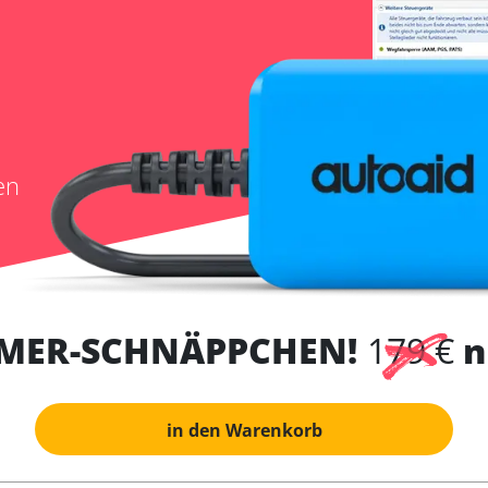
en
MER-SCHNÄPPCHEN!
179 €
n
in den Warenkorb