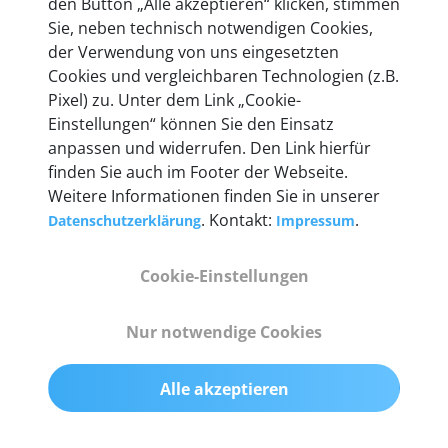
den Button „Alle akzeptieren“ klicken, stimmen
heute mehr als 60.000 Privatkunden und
Sie, neben technisch notwendigen Cookies,
Unternehmen.
der Verwendung von uns eingesetzten
Cookies und vergleichbaren Technologien (z.B.
Pixel) zu. Unter dem Link „Cookie-
Einstellungen“ können Sie den Einsatz
anpassen und widerrufen. Den Link hierfür
Technische Details &
finden Sie auch im Footer der Webseite.
Weitere Informationen finden Sie in unserer
Lieferumfang
. Kontakt:
.
Datenschutzerklärung
Impressum
Cookie-Einstellungen
Abmessungen
55 mm x 25 mm x 12 mm
Nur notwendige Cookies
Gewicht
Alle akzeptieren
200 g