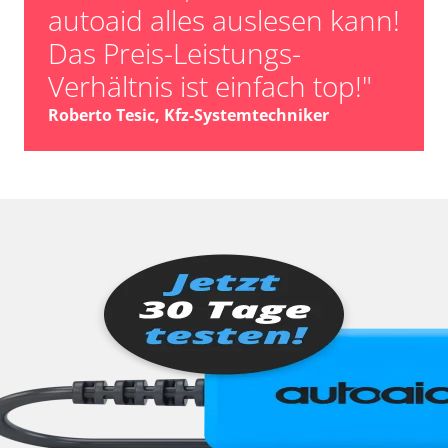
autoaid alles auslesen kann!
Das Preis-Leistungs-
Verhältnis ist einfach top!"
Roberto Tesic, Kfz-Systemtechniker