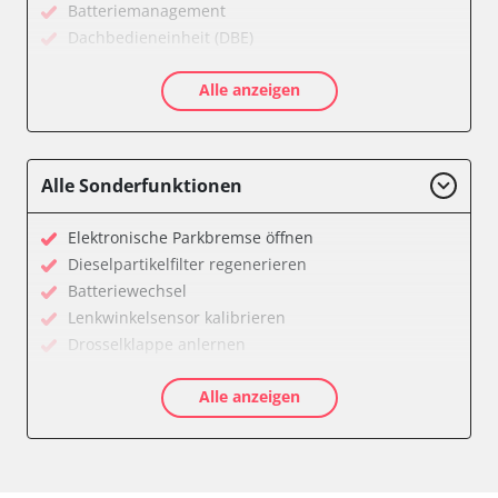
Batteriemanagement
Dachbedieneinheit (DBE)
Diagnoseschnittstelle (EOBD/OBDII)
Alle anzeigen
Feststellbremse (EPB / SBC)
Getriebesteuerung
Informationsanzeige
Klimaanlage
Alle Sonderfunktionen
Kombiinstrument
Lichtsteuerung
Elektronische Parkbremse öffnen
Motorsteuerung (EMS)
Dieselpartikelfilter regenerieren
Reifendruckkontrolle (RDK)
Batteriewechsel
Servolenkung
Lenkwinkelsensor kalibrieren
Sitzpositionsspeicher Fahrer
Drosselklappe anlernen
Start Authentifikation
AGR Ventil anlernen
Zentralelektronik
Alle anzeigen
Luftmassenmesser anlernen
Zentralverriegelung
Elektronische Parkbremse kalibrieren
Verfügbarkeit abhängig von Modell, Motorisierung, Ausstattung
Anpassungsparameter zurücksetzen
und Konfiguration
Dieselpartikelfilter einstellen