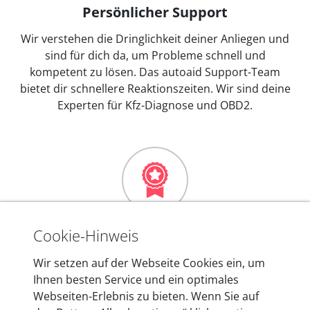
Persönlicher Support
Wir verstehen die Dringlichkeit deiner Anliegen und
sind für dich da, um Probleme schnell und
kompetent zu lösen. Das autoaid Support-Team
bietet dir schnellere Reaktionszeiten. Wir sind deine
Experten für Kfz-Diagnose und OBD2.
Mehr als 10 Jahre Erfahrung
Cookie-Hinweis
In den Kfz-Diagnosegeräten von autoaid stecken
Wir setzen auf der Webseite Cookies ein, um
mehr als 10 Jahre Erfahrung, und auch in Zukunft
Ihnen besten Service und ein optimales
entwickeln wir unsere Produkte am Standort in
Webseiten-Erlebnis zu bieten. Wenn Sie auf
Berlin laufend weiter. Auf diese Qualität vertrauen