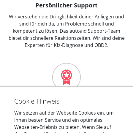
Persönlicher Support
Wir verstehen die Dringlichkeit deiner Anliegen und
sind für dich da, um Probleme schnell und
kompetent zu lösen. Das autoaid Support-Team
bietet dir schnellere Reaktionszeiten. Wir sind deine
Experten für Kfz-Diagnose und OBD2.
Mehr als 10 Jahre Erfahrung
Cookie-Hinweis
In den Kfz-Diagnosegeräten von autoaid stecken
Wir setzen auf der Webseite Cookies ein, um
mehr als 10 Jahre Erfahrung, und auch in Zukunft
Ihnen besten Service und ein optimales
entwickeln wir unsere Produkte am Standort in
Webseiten-Erlebnis zu bieten. Wenn Sie auf
Berlin laufend weiter. Auf diese Qualität vertrauen