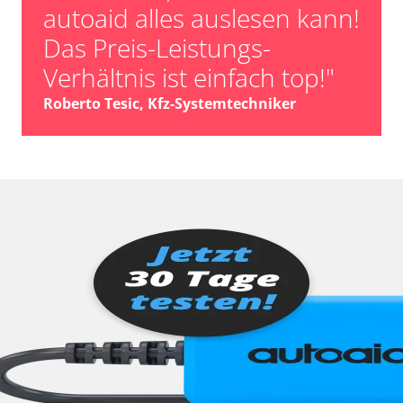
autoaid alles auslesen kann!
Das Preis-Leistungs-
Verhältnis ist einfach top!"
Roberto Tesic, Kfz-Systemtechniker