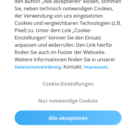
den Button „Alle akzeptieren“ klicken, stimmen
heute mehr als 60.000 Privatkunden und
Sie, neben technisch notwendigen Cookies,
Unternehmen.
der Verwendung von uns eingesetzten
Cookies und vergleichbaren Technologien (z.B.
Pixel) zu. Unter dem Link „Cookie-
Einstellungen“ können Sie den Einsatz
anpassen und widerrufen. Den Link hierfür
Technische Details &
finden Sie auch im Footer der Webseite.
Weitere Informationen finden Sie in unserer
Lieferumfang
. Kontakt:
.
Datenschutzerklärung
Impressum
Cookie-Einstellungen
Abmessungen
55 mm x 25 mm x 12 mm
Nur notwendige Cookies
Gewicht
Alle akzeptieren
200 g