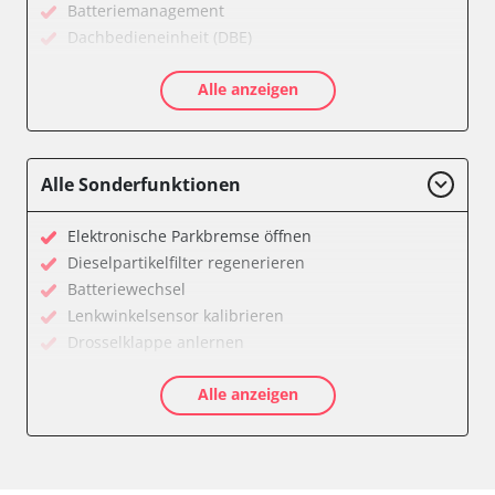
Batteriemanagement
Dachbedieneinheit (DBE)
Diagnoseschnittstelle (EOBD/OBDII)
Alle anzeigen
Feststellbremse (EPB / SBC)
Getriebesteuerung
Informationsanzeige
Klimaanlage
Alle Sonderfunktionen
Kombiinstrument
Lichtsteuerung
Elektronische Parkbremse öffnen
Motorsteuerung (EMS)
Dieselpartikelfilter regenerieren
Reifendruckkontrolle (RDK)
Batteriewechsel
Servolenkung
Lenkwinkelsensor kalibrieren
Sitzpositionsspeicher Fahrer
Drosselklappe anlernen
Start Authentifikation
AGR Ventil anlernen
Zentralelektronik
Alle anzeigen
Luftmassenmesser anlernen
Zentralverriegelung
Elektronische Parkbremse kalibrieren
Verfügbarkeit abhängig von Modell, Motorisierung, Ausstattung
Anpassungsparameter zurücksetzen
und Konfiguration
Dieselpartikelfilter einstellen