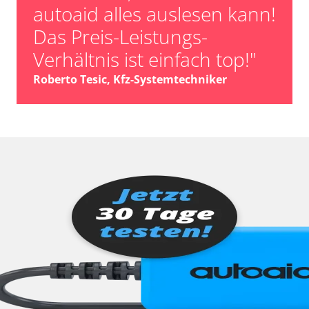
autoaid alles auslesen kann!
Das Preis-Leistungs-
Verhältnis ist einfach top!"
Roberto Tesic, Kfz-Systemtechniker