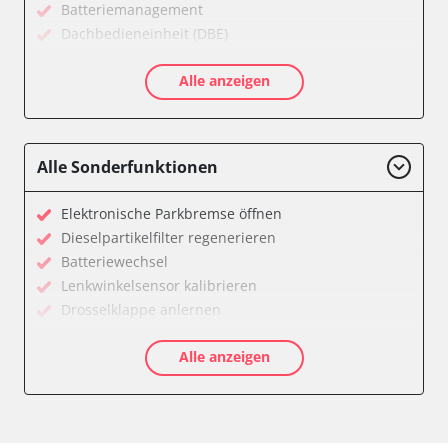
Batteriemanagement
Dachbedieneinheit (DBE)
Diagnoseschnittstelle (EOBD/OBDII)
Alle anzeigen
Feststellbremse (EPB / SBC)
Getriebesteuerung
Informationsanzeige
Klimaanlage
Alle Sonderfunktionen
Kombiinstrument
Lichtsteuerung
Elektronische Parkbremse öffnen
Motorsteuerung (EMS)
Dieselpartikelfilter regenerieren
Reifendruckkontrolle (RDK)
Batteriewechsel
Servolenkung
Lenkwinkelsensor kalibrieren
Sitzpositionsspeicher Fahrer
Drosselklappe anlernen
Start Authentifikation
AGR Ventil anlernen
Zentralelektronik
Alle anzeigen
Luftmassenmesser anlernen
Zentralverriegelung
Elektronische Parkbremse kalibrieren
Verfügbarkeit abhängig von Modell, Motorisierung, Ausstattung
Anpassungsparameter zurücksetzen
und Konfiguration
Dieselpartikelfilter einstellen