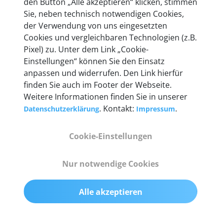
den Button „Alle akzeptieren“ klicken, stimmen
heute mehr als 60.000 Privatkunden und
Sie, neben technisch notwendigen Cookies,
Unternehmen.
der Verwendung von uns eingesetzten
Cookies und vergleichbaren Technologien (z.B.
Pixel) zu. Unter dem Link „Cookie-
Einstellungen“ können Sie den Einsatz
anpassen und widerrufen. Den Link hierfür
Technische Details &
finden Sie auch im Footer der Webseite.
Weitere Informationen finden Sie in unserer
Lieferumfang
. Kontakt:
.
Datenschutzerklärung
Impressum
Cookie-Einstellungen
Abmessungen
55 mm x 25 mm x 12 mm
Nur notwendige Cookies
Gewicht
Alle akzeptieren
200 g