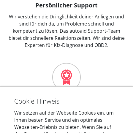
Persönlicher Support
Wir verstehen die Dringlichkeit deiner Anliegen und
sind für dich da, um Probleme schnell und
kompetent zu lösen. Das autoaid Support-Team
bietet dir schnellere Reaktionszeiten. Wir sind deine
Experten für Kfz-Diagnose und OBD2.
Mehr als 10 Jahre Erfahrung
Cookie-Hinweis
In den Kfz-Diagnosegeräten von autoaid stecken
Wir setzen auf der Webseite Cookies ein, um
mehr als 10 Jahre Erfahrung, und auch in Zukunft
Ihnen besten Service und ein optimales
entwickeln wir unsere Produkte am Standort in
Webseiten-Erlebnis zu bieten. Wenn Sie auf
Berlin laufend weiter. Auf diese Qualität vertrauen