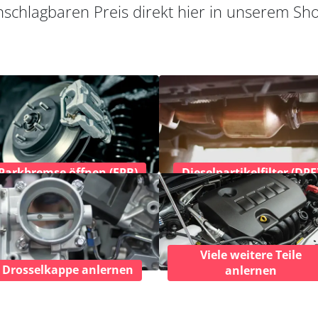
schlagbaren Preis direkt hier in unserem Sh
Parkbremse öffnen (EPB)
Dieselpartikelfilter (DPF
Viele weitere Teile
Drosselkappe anlernen
anlernen