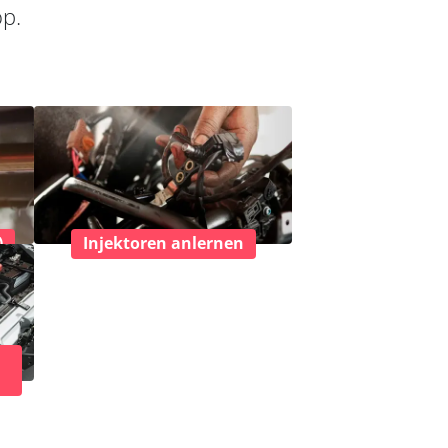
op.
)
Injektoren anlernen