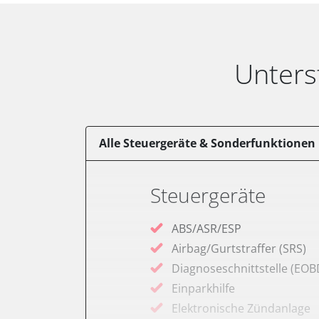
Unters
Alle Steuergeräte & Sonderfunktionen
Steuergeräte
ABS/ASR/ESP
Airbag/Gurtstraffer (SRS)
Diagnoseschnittstelle (EOB
Einparkhilfe
Elektronische Zündanlage