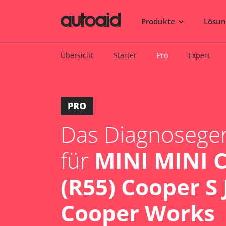
Produkte
Lösu
Übersicht
Starter
Pro
Expert
PRO
Das Diagnosegerä
für
MINI MINI
(R55) Cooper S
Cooper Works