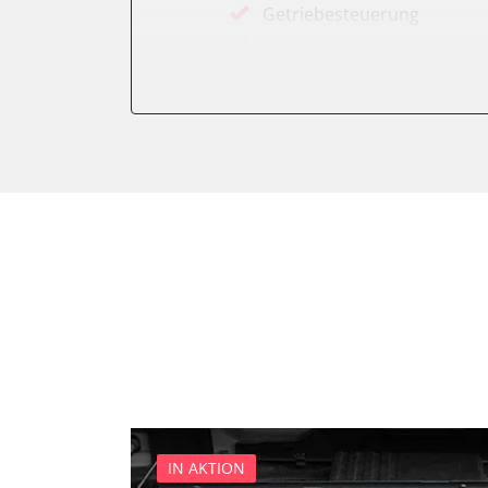
Getriebesteuerung
Informationsanzeige
Klimaanlage
Kombiinstrument
Lenkradwinkel-Sensor
Lichtsteuerung
Mensch Maschine Interface (
Motorsteuerung (EMS)
Radio
Reifendruckkontrolle (RDK)
Schiebedach
Servolenkung
Soudsystemverstärker
Soundsystem
Sprachsteuerung
IN AKTION
Telefon-/Notruf-System