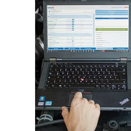
Verdecksteuerung
Wegfahrsperre
Xenon rechts
Zentrale Bedieneinheit
Zentralelektronik
Zentralelektronik vorne Bei
Zentralelektronik vorne Fa