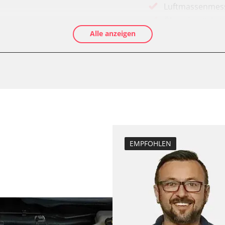
Luftmassenmess
Ölservicerückst
Alle anzeigen
Anpassungspara
Dieselpartikelfi
Elektronische P
Grundeinstellu
MMI, Grafikteil)
Injektoren einst
Leerlaufdrehza
Servicerückstel
Steuergerät Init
EMPFOHLEN
Zurücksetzen d