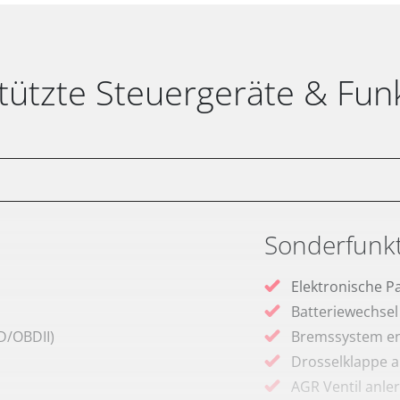
tützte Steuergeräte & Fun
Sonderfunk
Elektronische P
Batteriewechsel
D/OBDII)
Bremssystem en
Drosselklappe 
AGR Ventil anle