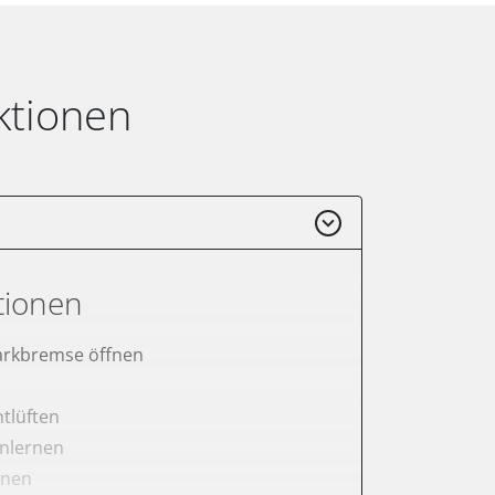
ktionen
tionen
arkbremse öffnen
tlüften
anlernen
rnen