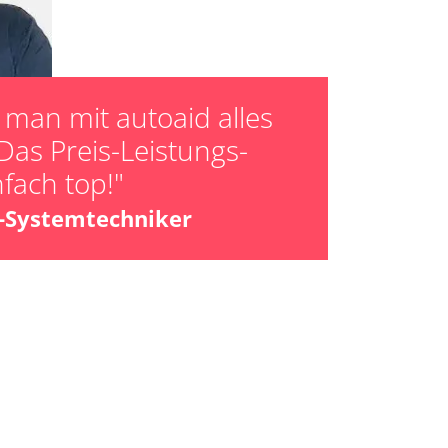
man mit autoaid alles
Das Preis-Leistungs-
nfach top!"
z-Systemtechniker