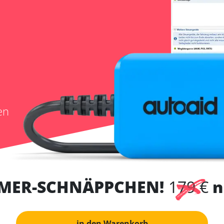
en
MER-SCHNÄPPCHEN!
179 €
n
in den Warenkorb