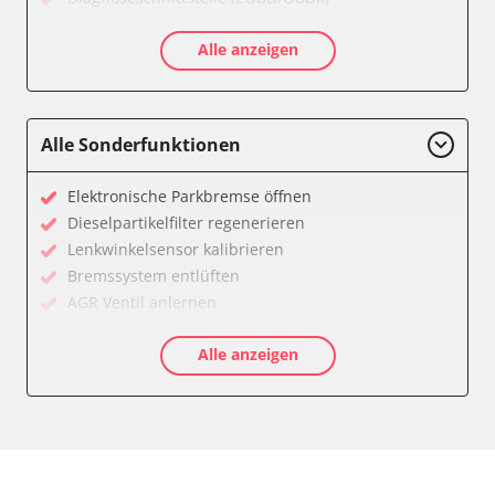
Diesel Additiv-System
Alle anzeigen
Getriebesteuerung
Informationsanzeige
Klimaanlage
Kombiinstrument
Alle Sonderfunktionen
Lenksäuleneinheit
Leuchtweitenregulierung (LWR)
Elektronische Parkbremse öffnen
Lichtsteuerung links
Dieselpartikelfilter regenerieren
Lichtsteuerung rechts
Lenkwinkelsensor kalibrieren
Motorsteuerung (EMS)
Bremssystem entlüften
Motorsteuerung 2 (EMS)
AGR Ventil anlernen
Schlüssellose Fernbedienung
Luftmassenmesser anlernen
Seitenhinderniserkennung links (SODL)
Alle anzeigen
Elektronische Parkbremse kalibrieren
Servolenkung
Ölservicerückstellung
Soundsystem
Anpassungsparameter zurücksetzen
Zentralelektronik
Dieselpartikelfilter einstellen
Zentralelektronik 2
Dieselpartikelfilter wechseln
Zentralelektronik vorne Beifahrer
Differenzdruck Sensor anlernen