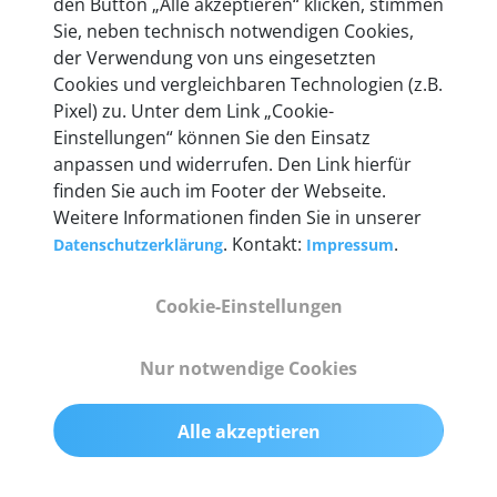
den Button „Alle akzeptieren“ klicken, stimmen
Unternehmen.
Sie, neben technisch notwendigen Cookies,
der Verwendung von uns eingesetzten
Cookies und vergleichbaren Technologien (z.B.
Pixel) zu. Unter dem Link „Cookie-
Einstellungen“ können Sie den Einsatz
Technische Details &
anpassen und widerrufen. Den Link hierfür
Lieferumfang
finden Sie auch im Footer der Webseite.
Weitere Informationen finden Sie in unserer
. Kontakt:
.
Datenschutzerklärung
Impressum
Abmessungen
Cookie-Einstellungen
55 mm x 25 mm x 12 mm
Nur notwendige Cookies
Gewicht
200 g
Alle akzeptieren
OBD2-Pins