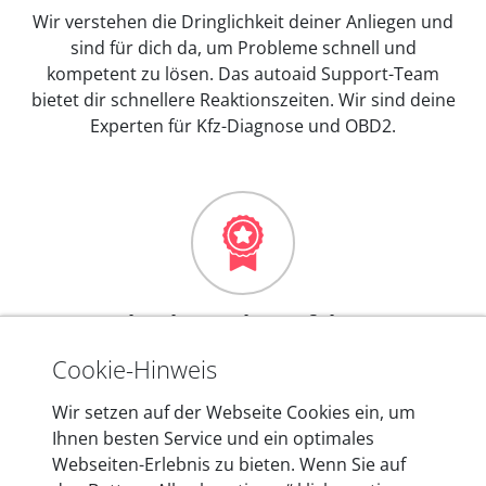
Wir verstehen die Dringlichkeit deiner Anliegen und
sind für dich da, um Probleme schnell und
kompetent zu lösen. Das autoaid Support-Team
bietet dir schnellere Reaktionszeiten. Wir sind deine
Experten für Kfz-Diagnose und OBD2.
Mehr als 10 Jahre Erfahrung
In den Kfz-Diagnosegeräten von autoaid stecken
Cookie-Hinweis
mehr als 10 Jahre Erfahrung, und auch in Zukunft
Wir setzen auf der Webseite Cookies ein, um
entwickeln wir unsere Produkte am Standort in
Ihnen besten Service und ein optimales
Berlin laufend weiter. Auf diese Qualität vertrauen
Webseiten-Erlebnis zu bieten. Wenn Sie auf
heute mehr als 60.000 Privatkunden und