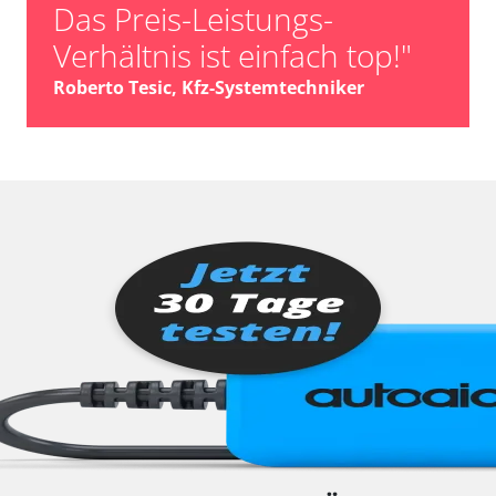
Das Preis-Leistungs-
Verhältnis ist einfach top!"
Roberto Tesic, Kfz-Systemtechniker