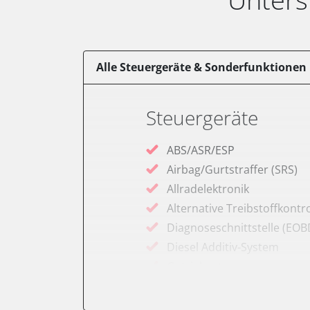
Alle Steuergeräte & Sonderfunktionen
Steuergeräte
ABS/ASR/ESP
Airbag/Gurtstraffer (SRS)
Allradelektronik
Alternative Treibstoffkontro
Diagnoseschnittstelle (EOB
Diesel Additiv-System
Getriebesteuerung
Informationsanzeige
Klimaanlage