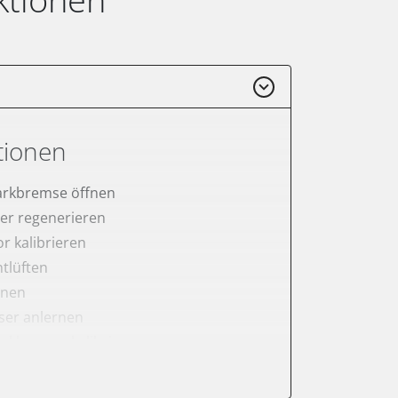
tionen
arkbremse öffnen
lter regenerieren
r kalibrieren
tlüften
rnen
er anlernen
arkbremse kalibrieren
ellung
meter zurücksetzen