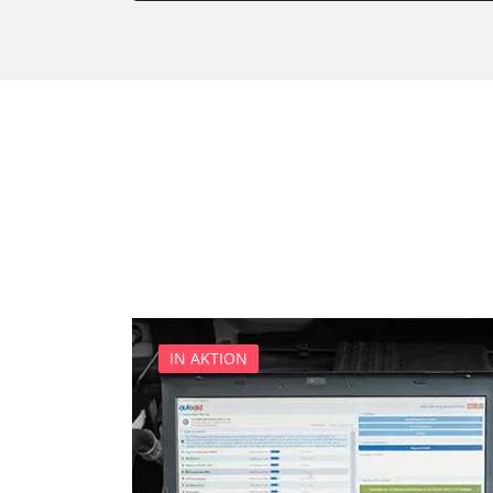
Kombiinstrument
Lenksäuleneinheit
Leuchtweitenregulierung (
Lichtsteuerung links
Lichtsteuerung rechts
Motorsteuerung (EMS)
Motorsteuerung 2 (EMS)
Schlüssellose Fernbedienu
Seitenhinderniserkennung l
Servolenkung
Soundsystem
IN AKTION
Zentralelektronik
Zentralelektronik 2
Zentralelektronik vorne Bei