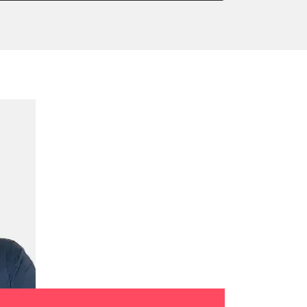
ter einstellen
lter wechseln
Sensor anlernen
arkbremse schließen
Initialisierung
onswerte zurücksetzen
lernen
igungssensor Nullpunkt-
Montageposition fahren
gungssensor Nullpunkt-
lung
ialisierung
er AGR Adaptionswerte