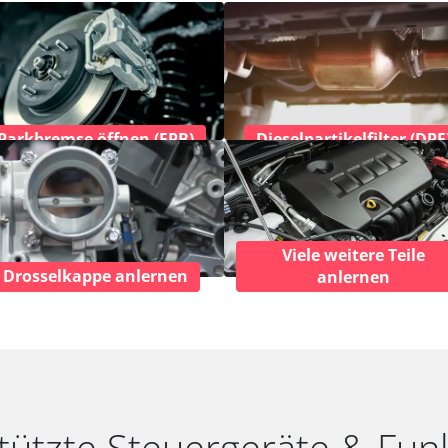
Parkbremse öffnen (EPB)
Dieselpartikelfilter (DPF
Viele weitere Teile
Drosselkappe anlernen
anlernen
tützte Steuergeräte & Fun