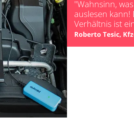
"Wahnsinn, was 
auslesen kann! 
Verfügbarkeit abhängig von Modell, Motorisierung, Ausstattung und Konfiguration
Verhältnis ist ei
Roberto Tesic, Kf