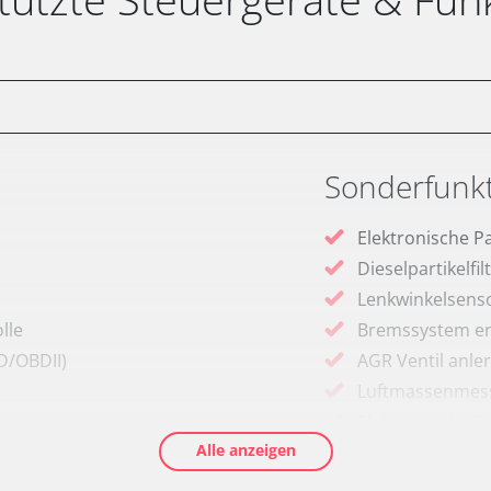
Sonderfunk
Elektronische P
Dieselpartikelfi
Lenkwinkelsenso
lle
Bremssystem en
D/OBDII)
AGR Ventil anle
Luftmassenmess
Elektronische P
Alle anzeigen
Ölservicerückst
Anpassungspara