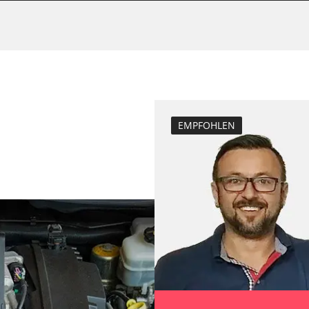
Dieselpartikelfil
Dieselpartikelfi
LWR)
Differenzdruck 
Elektronische P
ESP test
Hochdruckpumpe 
EMPFOHLEN
Injektor Adapti
ng
Lamdasonde an
inks (SODL)
Längsbeschleun
Kalibrierung
Parkbremse in 
Querbeschleuni
Kalibrierung
fahrer
Servicerückstel
Steuergerät Init
Zurücksetzen d