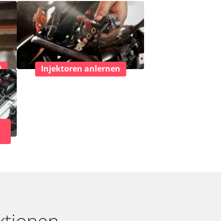
)
Injektoren anlernen
ktionen