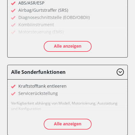
ABS/ASR/ESP
Airbag/Gurtstraffer (SRS)
Diagnoseschnittstelle (EOBD/OBDII)
Kombiinstrument
Motorsteuerung (EMS)
Servolenkung
Alle anzeigen
Türsteuergerät vorne links
Zentralelektronik
Verfügbarkeit abhängig von Modell, Motorisierung, Ausstattung
und Konfiguration
Alle Sonderfunktionen
Kraftstofftank entleeren
Servicerückstellung
Verfügbarkeit abhängig von Modell, Motorisierung, Ausstattung
und Konfiguration
Alle anzeigen