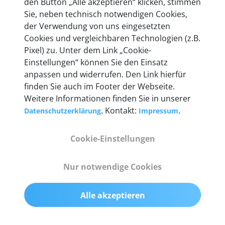
mehr als 10 Jahre Erfahrung, und auch in Zukunft
den Button „Alle akzeptieren“ klicken, stimmen
entwickeln wir unsere Produkte am Standort in
Sie, neben technisch notwendigen Cookies,
Berlin laufend weiter. Auf diese Qualität vertrauen
der Verwendung von uns eingesetzten
heute mehr als 60.000 Privatkunden und
Cookies und vergleichbaren Technologien (z.B.
Unternehmen.
Pixel) zu. Unter dem Link „Cookie-
Einstellungen“ können Sie den Einsatz
anpassen und widerrufen. Den Link hierfür
finden Sie auch im Footer der Webseite.
Weitere Informationen finden Sie in unserer
Technische Details &
. Kontakt:
.
Datenschutzerklärung
Impressum
Lieferumfang
Cookie-Einstellungen
Nur notwendige Cookies
Abmessungen
55 mm x 25 mm x 12 mm
Alle akzeptieren
Gewicht