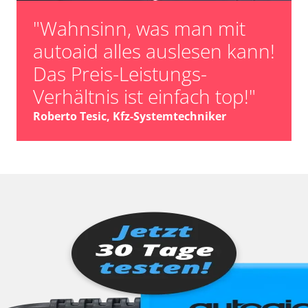
"Wahnsinn, was man mit
autoaid alles auslesen kann!
Das Preis-Leistungs-
Verhältnis ist einfach top!"
Roberto Tesic, Kfz-Systemtechniker