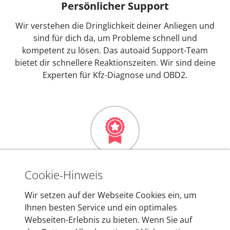
Persönlicher Support
Wir verstehen die Dringlichkeit deiner Anliegen und
sind für dich da, um Probleme schnell und
kompetent zu lösen. Das autoaid Support-Team
bietet dir schnellere Reaktionszeiten. Wir sind deine
Experten für Kfz-Diagnose und OBD2.
Mehr als 10 Jahre Erfahrung
Cookie-Hinweis
In den Kfz-Diagnosegeräten von autoaid stecken
Wir setzen auf der Webseite Cookies ein, um
mehr als 10 Jahre Erfahrung, und auch in Zukunft
Ihnen besten Service und ein optimales
entwickeln wir unsere Produkte am Standort in
Webseiten-Erlebnis zu bieten. Wenn Sie auf
Berlin laufend weiter. Auf diese Qualität vertrauen