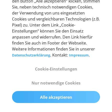
den Button „Alle akzeptieren“ klicken, stimmen
heute mehr als 60.000 Privatkunden und
Sie, neben technisch notwendigen Cookies,
Unternehmen.
der Verwendung von uns eingesetzten
Cookies und vergleichbaren Technologien (z.B.
Pixel) zu. Unter dem Link „Cookie-
Einstellungen“ können Sie den Einsatz
anpassen und widerrufen. Den Link hierfür
Technische Details &
finden Sie auch im Footer der Webseite.
Lieferumfang
Weitere Informationen finden Sie in unserer
. Kontakt:
.
Datenschutzerklärung
Impressum
Cookie-Einstellungen
Abmessungen
55 mm x 25 mm x 12 mm
Nur notwendige Cookies
Gewicht
Alle akzeptieren
200 g