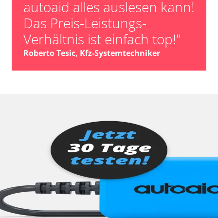
autoaid alles auslesen kann!
Das Preis-Leistungs-
Verhältnis ist einfach top!"
Roberto Tesic, Kfz-Systemtechniker