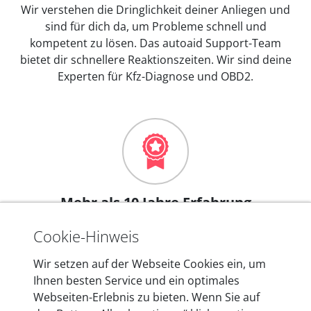
Wir verstehen die Dringlichkeit deiner Anliegen und
sind für dich da, um Probleme schnell und
kompetent zu lösen. Das autoaid Support-Team
bietet dir schnellere Reaktionszeiten. Wir sind deine
Experten für Kfz-Diagnose und OBD2.
Mehr als 10 Jahre Erfahrung
In den Kfz-Diagnosegeräten von autoaid stecken
Cookie-Hinweis
mehr als 10 Jahre Erfahrung, und auch in Zukunft
entwickeln wir unsere Produkte am Standort in
Wir setzen auf der Webseite Cookies ein, um
Berlin laufend weiter. Auf diese Qualität vertrauen
Ihnen besten Service und ein optimales
heute mehr als 60.000 Privatkunden und
Webseiten-Erlebnis zu bieten. Wenn Sie auf