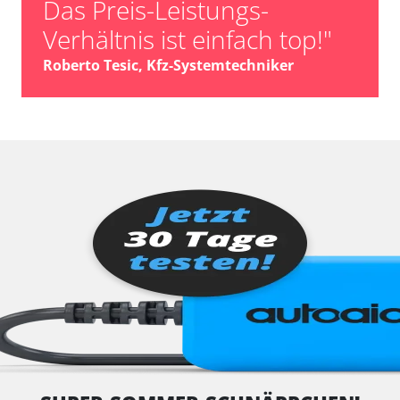
Das Preis-Leistungs-
Verhältnis ist einfach top!"
Roberto Tesic, Kfz-Systemtechniker