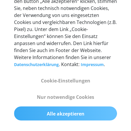
Unternehmen.
den Button „Alle akzeptieren“ klicken, stimmen
Sie, neben technisch notwendigen Cookies,
der Verwendung von uns eingesetzten
Cookies und vergleichbaren Technologien (z.B.
Pixel) zu. Unter dem Link „Cookie-
Technische Details &
Einstellungen“ können Sie den Einsatz
anpassen und widerrufen. Den Link hierfür
Lieferumfang
finden Sie auch im Footer der Webseite.
Weitere Informationen finden Sie in unserer
. Kontakt:
.
Datenschutzerklärung
Impressum
Abmessungen
55 mm x 25 mm x 12 mm
Cookie-Einstellungen
Gewicht
Nur notwendige Cookies
200 g
Alle akzeptieren
OBD2-Pins