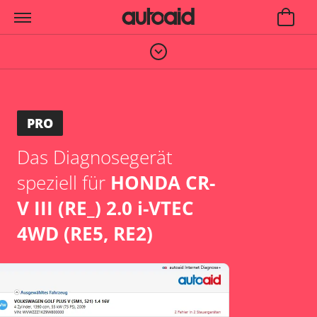
PRO
Das Diagnosegerät
speziell für
HONDA CR-
V III (RE_) 2.0 i-VTEC
4WD (RE5, RE2)