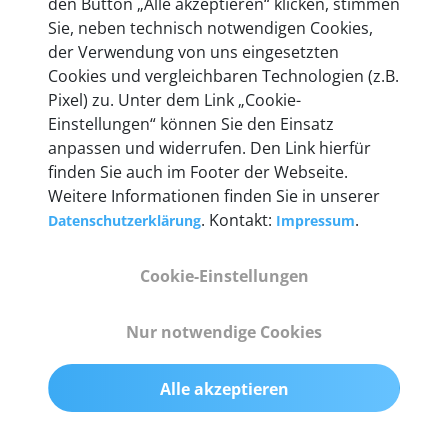
Unternehmen.
den Button „Alle akzeptieren“ klicken, stimmen
Sie, neben technisch notwendigen Cookies,
der Verwendung von uns eingesetzten
Cookies und vergleichbaren Technologien (z.B.
Pixel) zu. Unter dem Link „Cookie-
Technische Details &
Einstellungen“ können Sie den Einsatz
anpassen und widerrufen. Den Link hierfür
Lieferumfang
finden Sie auch im Footer der Webseite.
Weitere Informationen finden Sie in unserer
. Kontakt:
.
Datenschutzerklärung
Impressum
Abmessungen
55 mm x 25 mm x 12 mm
Cookie-Einstellungen
Gewicht
Nur notwendige Cookies
200 g
Alle akzeptieren
OBD2-Pins