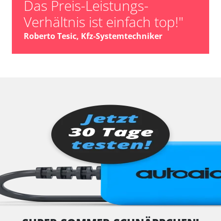
Das Preis-Leistungs-
Verhältnis ist einfach top!"
Roberto Tesic, Kfz-Systemtechniker