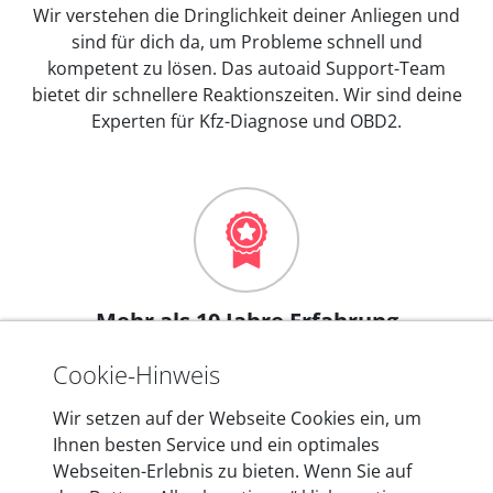
Wir verstehen die Dringlichkeit deiner Anliegen und
sind für dich da, um Probleme schnell und
kompetent zu lösen. Das autoaid Support-Team
bietet dir schnellere Reaktionszeiten. Wir sind deine
Experten für Kfz-Diagnose und OBD2.
Mehr als 10 Jahre Erfahrung
In den Kfz-Diagnosegeräten von autoaid stecken
Cookie-Hinweis
mehr als 10 Jahre Erfahrung, und auch in Zukunft
entwickeln wir unsere Produkte am Standort in
Wir setzen auf der Webseite Cookies ein, um
Berlin laufend weiter. Auf diese Qualität vertrauen
Ihnen besten Service und ein optimales
heute mehr als 60.000 Privatkunden und
Webseiten-Erlebnis zu bieten. Wenn Sie auf