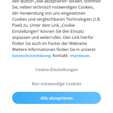
den Button „Alle akzeptieren“ klicken, stimmen
heute mehr als 60.000 Privatkunden und
Sie, neben technisch notwendigen Cookies,
Unternehmen.
der Verwendung von uns eingesetzten
Cookies und vergleichbaren Technologien (z.B.
Pixel) zu. Unter dem Link „Cookie-
Einstellungen“ können Sie den Einsatz
anpassen und widerrufen. Den Link hierfür
Technische Details &
finden Sie auch im Footer der Webseite.
Weitere Informationen finden Sie in unserer
Lieferumfang
. Kontakt:
.
Datenschutzerklärung
Impressum
Cookie-Einstellungen
Abmessungen
55 mm x 25 mm x 12 mm
Nur notwendige Cookies
Gewicht
Alle akzeptieren
200 g