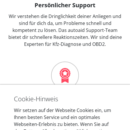
Persönlicher Support
Wir verstehen die Dringlichkeit deiner Anliegen und
sind für dich da, um Probleme schnell und
kompetent zu lösen. Das autoaid Support-Team
bietet dir schnellere Reaktionszeiten. Wir sind deine
Experten für Kfz-Diagnose und OBD2.
Mehr als 10 Jahre Erfahrung
Cookie-Hinweis
In den Kfz-Diagnosegeräten von autoaid stecken
Wir setzen auf der Webseite Cookies ein, um
mehr als 10 Jahre Erfahrung, und auch in Zukunft
Ihnen besten Service und ein optimales
entwickeln wir unsere Produkte am Standort in
Webseiten-Erlebnis zu bieten. Wenn Sie auf
Berlin laufend weiter. Auf diese Qualität vertrauen