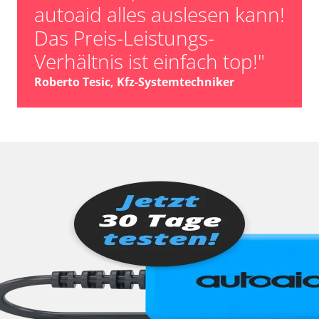
autoaid alles auslesen kann!
Das Preis-Leistungs-
Verhältnis ist einfach top!"
Roberto Tesic, Kfz-Systemtechniker