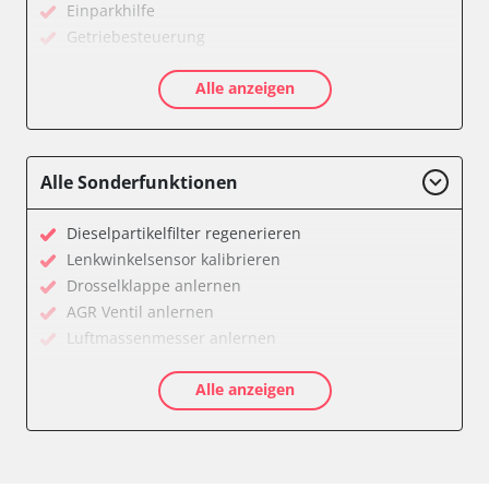
Einparkhilfe
Getriebesteuerung
Informationsanzeige
Alle anzeigen
Klimaanlage
Kombiinstrument
Motorsteuerung (EMS)
Servolenkung
Alle Sonderfunktionen
Soundsystem
Stand-/Zusatzheizung
Dieselpartikelfilter regenerieren
Start Authentifikation
Lenkwinkelsensor kalibrieren
Türsteuergerät vorne links
Drosselklappe anlernen
Türsteuergerät vorne rechts
AGR Ventil anlernen
Wegfahrsperre
Luftmassenmesser anlernen
Zentralelektronik
Kraftstofftank entleeren
Verfügbarkeit abhängig von Modell, Motorisierung, Ausstattung
Alle anzeigen
Ölservicerückstellung
und Konfiguration
Anpassungsparameter zurücksetzen
Dieselpartikelfilter einstellen
Dieselpartikelfilter wechseln