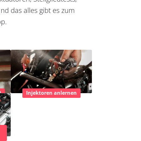
nd das alles gibt es zum
op.
)
Injektoren anlernen