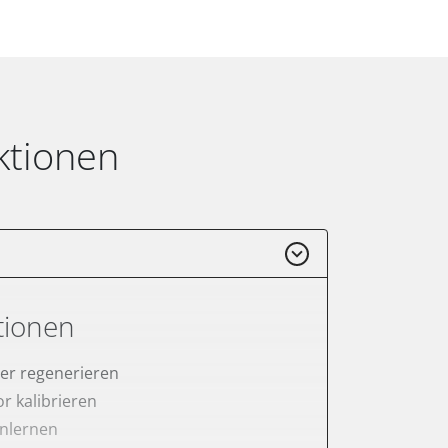
ktionen
tionen
lter regenerieren
r kalibrieren
anlernen