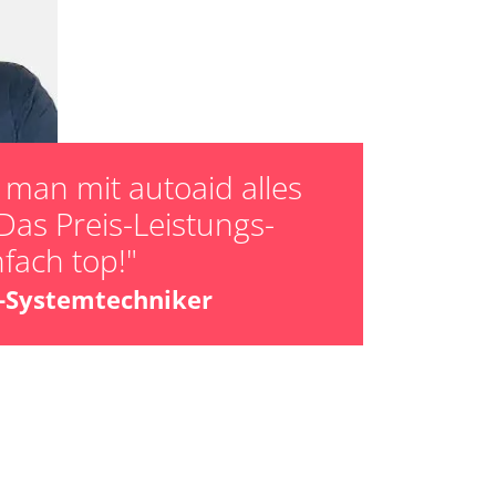
ptionswerte zurücksetzen
er AGR Adaptionswerte
er HFM Anpassungen
man mit autoaid alles
Das Preis-Leistungs-
nfach top!"
z-Systemtechniker