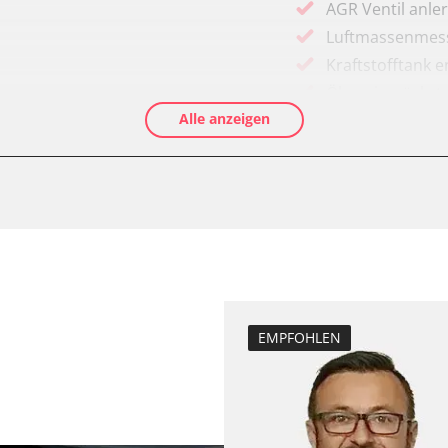
AGR Ventil anle
Luftmassenmess
Kraftstofftank e
Ölservicerückst
Alle anzeigen
Anpassungspara
Dieselpartikelfil
Dieselpartikelfi
Differenzdruck 
Grundeinstellu
Hochdruckpumpe 
Injektor Adapti
ts
Injektoren einst
EMPFOHLEN
Lamdasonde an
Raildrucksenso
Reset nach Kup
Servicerückstel