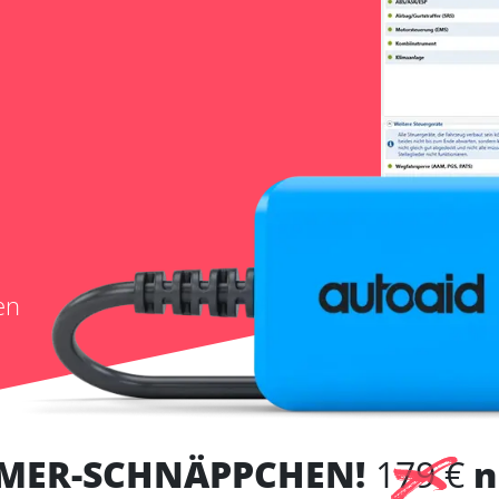
en
MER-SCHNÄPPCHEN!
179 €
n