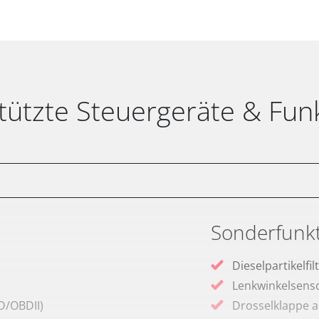
tützte Steuergeräte & Fun
Sonderfunk
Dieselpartikelfi
Lenkwinkelsenso
D/OBDII)
Drosselklappe 