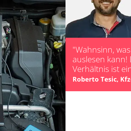
Turbolader Ada
Zurücksetzen d
Zurücksetzen d
Verfügbarkeit abhängig von Modell, Motorisierung, Ausstattung und Konfiguration
"Wahnsinn, was 
auslesen kann! 
Verhältnis ist ei
Roberto Tesic, Kf