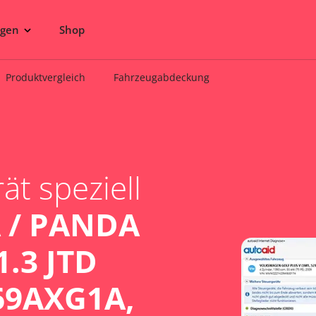
ngen
Shop
Produktvergleich
Fahrzeugabdeckung
t speziell
 / PANDA
1.3 JTD
169AXG1A,