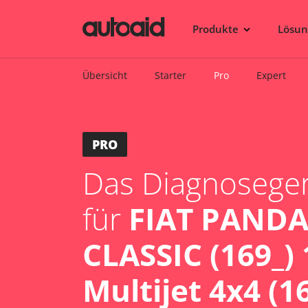
Produkte
Lösu
Übersicht
Starter
Pro
Expert
PRO
Das Diagnosegerä
für
FIAT PANDA
CLASSIC (169_) 
Multijet 4x4 (