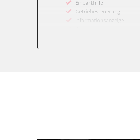
Einparkhilfe
Getriebesteuerung
Informationsanzeige
Klimaanlage
Kombiinstrument
Motorsteuerung (EMS)
Servolenkung
Soundsystem
Stand-/Zusatzheizung
Start Authentifikation
Türsteuergerät vorne links
Türsteuergerät vorne rech
Wegfahrsperre
Zentralelektronik