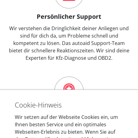
Persönlicher Support
Wir verstehen die Dringlichkeit deiner Anliegen und
sind für dich da, um Probleme schnell und
kompetent zu lösen. Das autoaid Support-Team
bietet dir schnellere Reaktionszeiten. Wir sind deine
Experten für Kfz-Diagnose und OBD2.
Cookie-Hinweis
Mehr als 10 Jahre Erfahrung
Wir setzen auf der Webseite Cookies ein, um
Ihnen besten Service und ein optimales
In den Kfz-Diagnosegeräten von autoaid stecken
Webseiten-Erlebnis zu bieten. Wenn Sie auf
mehr als 10 Jahre Erfahrung, und auch in Zukunft