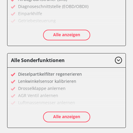
Diagnoseschnittstelle (EOBD/OBDII)
Einparkhilfe
Getriebesteuerung
Informationsanzeige
Alle anzeigen
Klimaanlage
Kombiinstrument
Motorsteuerung (EMS)
Servolenkung
Alle Sonderfunktionen
Soundsystem
Stand-/Zusatzheizung
Dieselpartikelfilter regenerieren
Start Authentifikation
Lenkwinkelsensor kalibrieren
Türsteuergerät vorne links
Drosselklappe anlernen
Türsteuergerät vorne rechts
AGR Ventil anlernen
Wegfahrsperre
Luftmassenmesser anlernen
Zentralelektronik
Kraftstofftank entleeren
Verfügbarkeit abhängig von Modell, Motorisierung, Ausstattung
Alle anzeigen
Ölservicerückstellung
und Konfiguration
Anpassungsparameter zurücksetzen
Dieselpartikelfilter einstellen