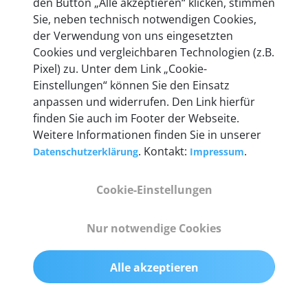
den Button „Alle akzeptieren“ klicken, stimmen
entwickeln wir unsere Produkte am Standort in
Sie, neben technisch notwendigen Cookies,
Berlin laufend weiter. Auf diese Qualität vertrauen
der Verwendung von uns eingesetzten
heute mehr als 60.000 Privatkunden und
Cookies und vergleichbaren Technologien (z.B.
Unternehmen.
Pixel) zu. Unter dem Link „Cookie-
Einstellungen“ können Sie den Einsatz
anpassen und widerrufen. Den Link hierfür
finden Sie auch im Footer der Webseite.
Weitere Informationen finden Sie in unserer
Technische Details &
. Kontakt:
.
Datenschutzerklärung
Impressum
Lieferumfang
Cookie-Einstellungen
Abmessungen
Nur notwendige Cookies
55 mm x 25 mm x 12 mm
Alle akzeptieren
Gewicht
200 g