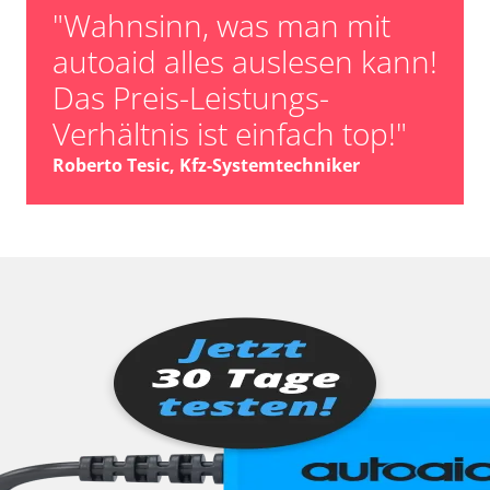
"Wahnsinn, was man mit
autoaid alles auslesen kann!
Das Preis-Leistungs-
Verhältnis ist einfach top!"
Roberto Tesic, Kfz-Systemtechniker