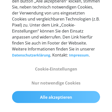
den Button „Alle akzeptieren“ klicken, stimmen
Sie, neben technisch notwendigen Cookies,
In den Kfz-Diagnosegeräten von autoaid stecken
der Verwendung von uns eingesetzten
mehr als 10 Jahre Erfahrung, und auch in Zukunft
Cookies und vergleichbaren Technologien (z.B.
entwickeln wir unsere Produkte am Standort in
Pixel) zu. Unter dem Link „Cookie-
Berlin laufend weiter. Auf diese Qualität vertrauen
Einstellungen“ können Sie den Einsatz
heute mehr als 60.000 Privatkunden und
anpassen und widerrufen. Den Link hierfür
Unternehmen.
finden Sie auch im Footer der Webseite.
Weitere Informationen finden Sie in unserer
. Kontakt:
.
Datenschutzerklärung
Impressum
Technische Details &
Cookie-Einstellungen
Lieferumfang
Nur notwendige Cookies
Alle akzeptieren
Abmessungen
55 mm x 25 mm x 12 mm