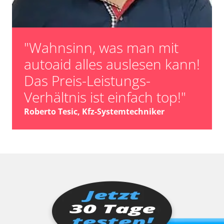
"Wahnsinn, was man mit
autoaid alles auslesen kann!
Das Preis-Leistungs-
Verhältnis ist einfach top!"
Roberto Tesic, Kfz-Systemtechniker