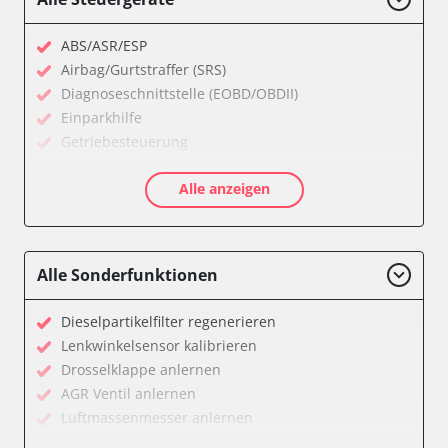
ABS/ASR/ESP
Airbag/Gurtstraffer (SRS)
Diagnoseschnittstelle (EOBD/OBDII)
Einparkhilfe
Getriebesteuerung
Informationsanzeige
Alle anzeigen
Klimaanlage
Kombiinstrument
Motorsteuerung (EMS)
Servolenkung
Alle Sonderfunktionen
Soundsystem
Stand-/Zusatzheizung
Dieselpartikelfilter regenerieren
Start Authentifikation
Lenkwinkelsensor kalibrieren
Türsteuergerät vorne links
Drosselklappe anlernen
Türsteuergerät vorne rechts
AGR Ventil anlernen
Wegfahrsperre
Luftmassenmesser anlernen
Zentralelektronik
Kraftstofftank entleeren