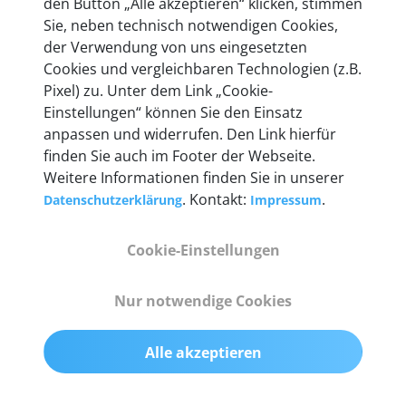
den Button „Alle akzeptieren“ klicken, stimmen
mehr als 10 Jahre Erfahrung, und auch in Zukunft
Sie, neben technisch notwendigen Cookies,
entwickeln wir unsere Produkte am Standort in
der Verwendung von uns eingesetzten
Berlin laufend weiter. Auf diese Qualität vertrauen
Cookies und vergleichbaren Technologien (z.B.
heute mehr als 60.000 Privatkunden und
Pixel) zu. Unter dem Link „Cookie-
Unternehmen.
Einstellungen“ können Sie den Einsatz
anpassen und widerrufen. Den Link hierfür
finden Sie auch im Footer der Webseite.
Weitere Informationen finden Sie in unserer
. Kontakt:
.
Datenschutzerklärung
Impressum
Technische Details &
Lieferumfang
Cookie-Einstellungen
Nur notwendige Cookies
Abmessungen
55 mm x 25 mm x 12 mm
Alle akzeptieren
Gewicht