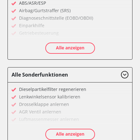
ABS/ASR/ESP
Airbag/Gurtstraffer (SRS)
Diagnoseschnittstelle (EOBD/OBDII)
Einparkhilfe
Getriebesteuerung
Informationsanzeige
Alle anzeigen
Klimaanlage
Kombiinstrument
Motorsteuerung (EMS)
Servolenkung
Alle Sonderfunktionen
Soundsystem
Stand-/Zusatzheizung
Dieselpartikelfilter regenerieren
Start Authentifikation
Lenkwinkelsensor kalibrieren
Türsteuergerät vorne links
Drosselklappe anlernen
Türsteuergerät vorne rechts
AGR Ventil anlernen
Wegfahrsperre
Luftmassenmesser anlernen
Zentralelektronik
Kraftstofftank entleeren
Verfügbarkeit abhängig von Modell, Motorisierung, Ausstattung
Alle anzeigen
Ölservicerückstellung
und Konfiguration