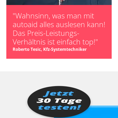
"Wahnsinn, was man mit
autoaid alles auslesen kann!
Das Preis-Leistungs-
Verhältnis ist einfach top!"
Roberto Tesic, Kfz-Systemtechniker