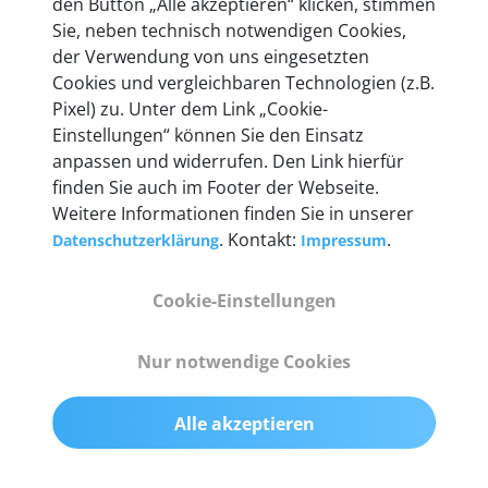
den Button „Alle akzeptieren“ klicken, stimmen
heute mehr als 60.000 Privatkunden und
Sie, neben technisch notwendigen Cookies,
Unternehmen.
der Verwendung von uns eingesetzten
Cookies und vergleichbaren Technologien (z.B.
Pixel) zu. Unter dem Link „Cookie-
Einstellungen“ können Sie den Einsatz
anpassen und widerrufen. Den Link hierfür
Technische Details &
finden Sie auch im Footer der Webseite.
Weitere Informationen finden Sie in unserer
Lieferumfang
. Kontakt:
.
Datenschutzerklärung
Impressum
Cookie-Einstellungen
Abmessungen
55 mm x 25 mm x 12 mm
Nur notwendige Cookies
Gewicht
Alle akzeptieren
200 g