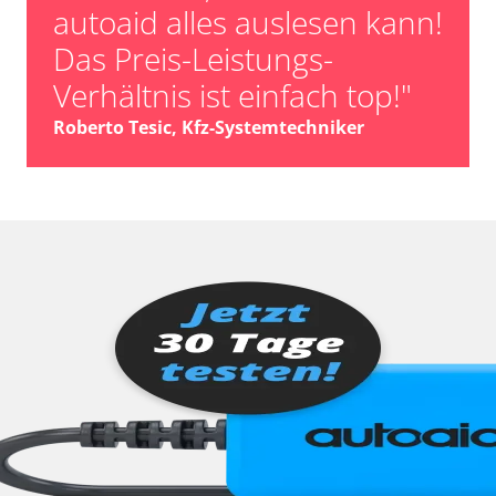
autoaid alles auslesen kann!
Das Preis-Leistungs-
Verhältnis ist einfach top!"
Roberto Tesic, Kfz-Systemtechniker