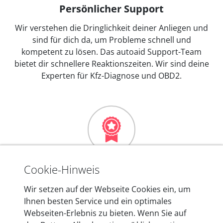
Persönlicher Support
Wir verstehen die Dringlichkeit deiner Anliegen und
sind für dich da, um Probleme schnell und
kompetent zu lösen. Das autoaid Support-Team
bietet dir schnellere Reaktionszeiten. Wir sind deine
Experten für Kfz-Diagnose und OBD2.
Mehr als 10 Jahre Erfahrung
Cookie-Hinweis
In den Kfz-Diagnosegeräten von autoaid stecken
Wir setzen auf der Webseite Cookies ein, um
mehr als 10 Jahre Erfahrung, und auch in Zukunft
Ihnen besten Service und ein optimales
entwickeln wir unsere Produkte am Standort in
Webseiten-Erlebnis zu bieten. Wenn Sie auf
Berlin laufend weiter. Auf diese Qualität vertrauen