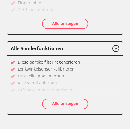
Einparkhilfe
Getriebesteuerung
Informationsanzeige
Alle anzeigen
Klimaanlage
Kombiinstrument
Motorsteuerung (EMS)
Servolenkung
Alle Sonderfunktionen
Soundsystem
Stand-/Zusatzheizung
Dieselpartikelfilter regenerieren
Start Authentifikation
Lenkwinkelsensor kalibrieren
Türsteuergerät vorne links
Drosselklappe anlernen
Türsteuergerät vorne rechts
AGR Ventil anlernen
Wegfahrsperre
Luftmassenmesser anlernen
Zentralelektronik
Kraftstofftank entleeren
Verfügbarkeit abhängig von Modell, Motorisierung, Ausstattung
Alle anzeigen
Ölservicerückstellung
und Konfiguration
Anpassungsparameter zurücksetzen
Dieselpartikelfilter einstellen
Dieselpartikelfilter wechseln