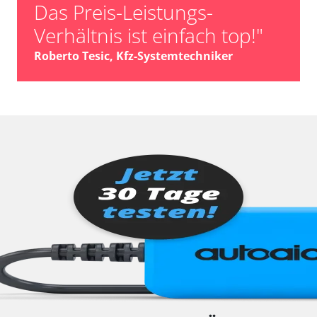
Das Preis-Leistungs-
Verhältnis ist einfach top!"
Roberto Tesic, Kfz-Systemtechniker