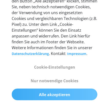
den Button „Alle akzeptieren“ klicken, stimmen
Unternehmen.
Sie, neben technisch notwendigen Cookies,
der Verwendung von uns eingesetzten
Cookies und vergleichbaren Technologien (z.B.
Pixel) zu. Unter dem Link „Cookie-
Einstellungen“ können Sie den Einsatz
Technische Details &
anpassen und widerrufen. Den Link hierfür
Lieferumfang
finden Sie auch im Footer der Webseite.
Weitere Informationen finden Sie in unserer
. Kontakt:
.
Datenschutzerklärung
Impressum
Abmessungen
Cookie-Einstellungen
55 mm x 25 mm x 12 mm
Nur notwendige Cookies
Gewicht
200 g
Alle akzeptieren
OBD2-Pins