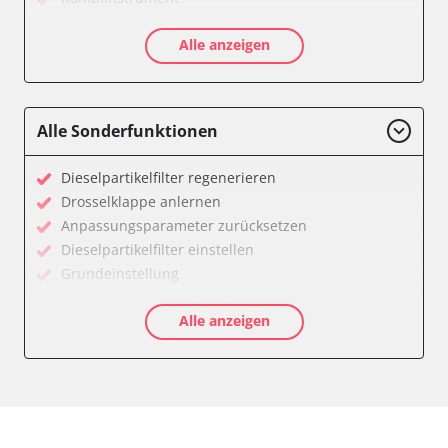
Motorsteuerung (EMS)
Alle anzeigen
Servolenkung
Soundsystem
Zentralelektronik
Zentralelektronik vorne Beifahrer
Alle Sonderfunktionen
Verfügbarkeit abhängig von Modell, Motorisierung, Ausstattung
und Konfiguration
Dieselpartikelfilter regenerieren
Drosselklappe anlernen
Anpassungsparameter zurücksetzen
Dieselpartikelfilter einstellen
Grundeinstellung
Hochdruckpumpe Initialisierung
Alle anzeigen
Injektor Adaptionswerte zurücksetzen
Injektoren einstellen
Servicerückstellung
Steuergerät zurücksetzen
Zurücksetzen der AGR Adaptionswerte