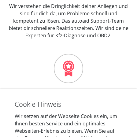
Wir verstehen die Dringlichkeit deiner Anliegen und
sind für dich da, um Probleme schnell und
kompetent zu lösen. Das autoaid Support-Team
bietet dir schnellere Reaktionszeiten. Wir sind deine
Experten für Kfz-Diagnose und OBD2.
Mehr als 10 Jahre Erfahrung
In den Kfz-Diagnosegeräten von autoaid stecken
Cookie-Hinweis
mehr als 10 Jahre Erfahrung, und auch in Zukunft
Wir setzen auf der Webseite Cookies ein, um
entwickeln wir unsere Produkte am Standort in
Ihnen besten Service und ein optimales
Berlin laufend weiter. Auf diese Qualität vertrauen
Webseiten-Erlebnis zu bieten. Wenn Sie auf
heute mehr als 60.000 Privatkunden und