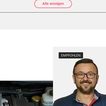
Alle anzeigen
Injektoren einst
Servicerückstel
fahrer
Steuergerät zur
Zurücksetzen d
Verfügbarkeit abhängig von Modell, Motorisierung, Ausstattung und Konfiguration
EMPFOHLEN