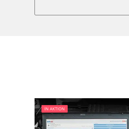
Soundsystem
Zentralelektronik
Zentralelektronik vorne Bei
IN AKTION