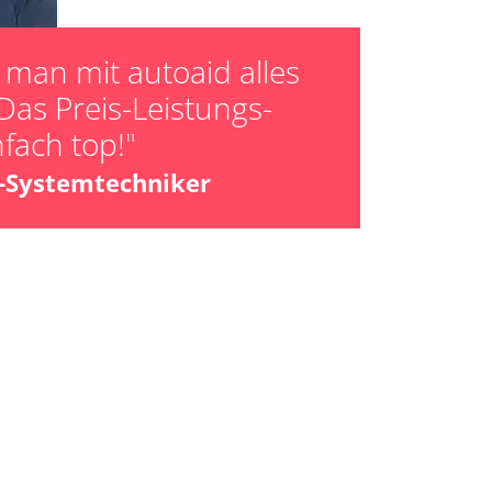
man mit autoaid alles
Das Preis-Leistungs-
nfach top!"
z-Systemtechniker