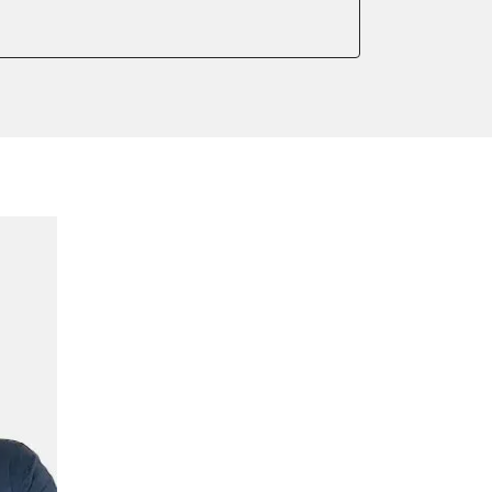
ellen
lung
ücksetzen
er AGR Adaptionswerte