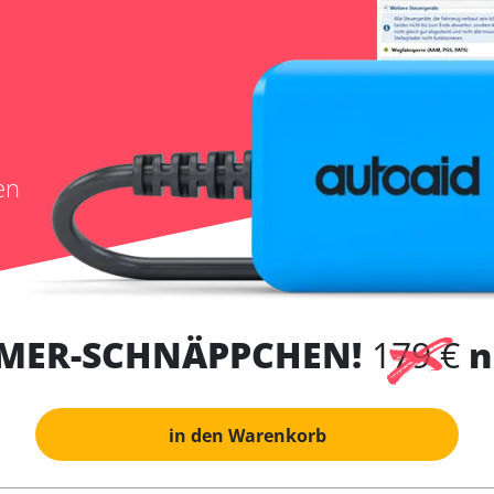
en
MER-SCHNÄPPCHEN!
179 €
n
in den Warenkorb