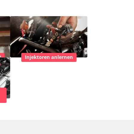
)
Injektoren anlernen