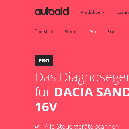
Produkte
Lösu
Übersicht
Starter
Pro
Expert
PRO
Das Diagnosegerä
für
DACIA SAND
16V
Alle Steuergeräte scannen