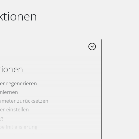
ktionen
tionen
lter regenerieren
anlernen
meter zurücksetzen
ter einstellen
ng
Initialisierung
onswerte zurücksetzen