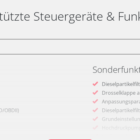
tützte Steuergeräte & Fun
Sonderfunk
Dieselpartikelfi
Drosselklappe 
Anpassungspara
D/OBDII)
Dieselpartikelfil
Grundeinstellu
Hochdruckpumpe 
Injektor Adapti