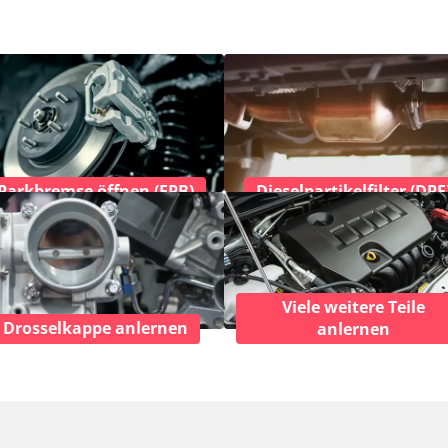
Parkbremse öffnen (EPB)
Dieselpartikelfilter (DPF
Viele weitere Teile
Drosselkappe anlernen
anlernen