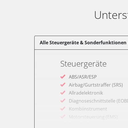
Unters
Alle Steuergeräte & Sonderfunktionen
Steuergeräte
ABS/ASR/ESP
Airbag/Gurtstraffer (SRS)
Allradelektronik
Diagnoseschnittstelle (EOB
Kombiinstrument
Motorsteuerung (EMS)
Servolenkung