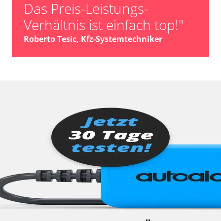
Das Preis-Leistungs-
Verhältnis ist einfach top!"
Roberto Tesic, Kfz-Systemtechniker