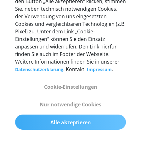
den Button „Alle akzeptieren“ klicken, stimmen
Unternehmen.
Sie, neben technisch notwendigen Cookies,
der Verwendung von uns eingesetzten
Cookies und vergleichbaren Technologien (z.B.
Pixel) zu. Unter dem Link „Cookie-
Einstellungen“ können Sie den Einsatz
Technische Details &
anpassen und widerrufen. Den Link hierfür
Lieferumfang
finden Sie auch im Footer der Webseite.
Weitere Informationen finden Sie in unserer
. Kontakt:
.
Datenschutzerklärung
Impressum
Abmessungen
Cookie-Einstellungen
55 mm x 25 mm x 12 mm
Nur notwendige Cookies
Gewicht
200 g
Alle akzeptieren
OBD2-Pins