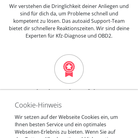
Wir verstehen die Dringlichkeit deiner Anliegen und
sind für dich da, um Probleme schnell und
kompetent zu lösen. Das autoaid Support-Team
bietet dir schnellere Reaktionszeiten. Wir sind deine
Experten für Kfz-Diagnose und OBD2.
Mehr als 10 Jahre Erfahrung
In den Kfz-Diagnosegeräten von autoaid stecken
Cookie-Hinweis
mehr als 10 Jahre Erfahrung, und auch in Zukunft
Wir setzen auf der Webseite Cookies ein, um
entwickeln wir unsere Produkte am Standort in
Ihnen besten Service und ein optimales
Berlin laufend weiter. Auf diese Qualität vertrauen
Webseiten-Erlebnis zu bieten. Wenn Sie auf
heute mehr als 60.000 Privatkunden und