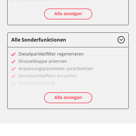
Motorsteuerung (EMS)
Alle anzeigen
Servolenkung
Soundsystem
Zentralelektronik
Zentralelektronik vorne Beifahrer
Alle Sonderfunktionen
Verfügbarkeit abhängig von Modell, Motorisierung, Ausstattung
und Konfiguration
Dieselpartikelfilter regenerieren
Drosselklappe anlernen
Anpassungsparameter zurücksetzen
Dieselpartikelfilter einstellen
Grundeinstellung
Hochdruckpumpe Initialisierung
Alle anzeigen
Injektor Adaptionswerte zurücksetzen
Injektoren einstellen
Servicerückstellung
Steuergerät zurücksetzen
Zurücksetzen der AGR Adaptionswerte