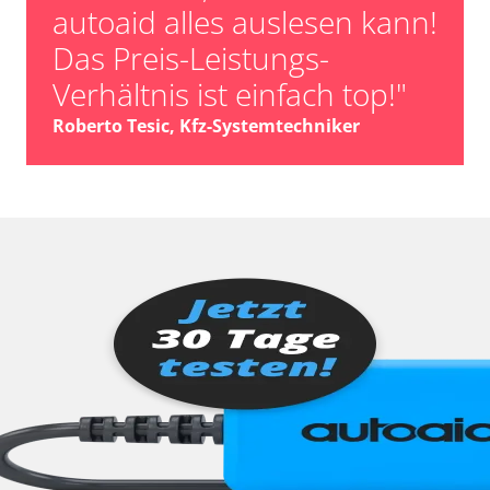
autoaid alles auslesen kann!
Das Preis-Leistungs-
Verhältnis ist einfach top!"
Roberto Tesic, Kfz-Systemtechniker