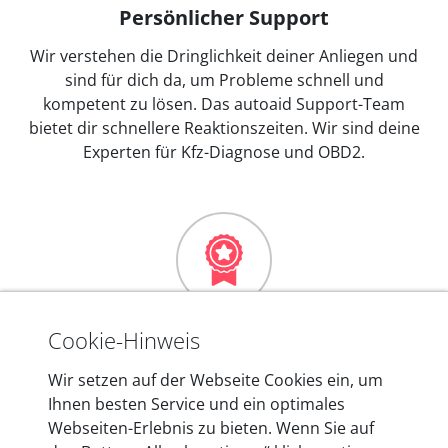
Persönlicher Support
Wir verstehen die Dringlichkeit deiner Anliegen und
sind für dich da, um Probleme schnell und
kompetent zu lösen. Das autoaid Support-Team
bietet dir schnellere Reaktionszeiten. Wir sind deine
Experten für Kfz-Diagnose und OBD2.
Mehr als 10 Jahre Erfahrung
Cookie-Hinweis
In den Kfz-Diagnosegeräten von autoaid stecken
Wir setzen auf der Webseite Cookies ein, um
mehr als 10 Jahre Erfahrung, und auch in Zukunft
Ihnen besten Service und ein optimales
entwickeln wir unsere Produkte am Standort in
Webseiten-Erlebnis zu bieten. Wenn Sie auf
Berlin laufend weiter. Auf diese Qualität vertrauen