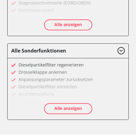
Diagnoseschnittstelle (EOBD/OBDII)
Kombiinstrument
Motorsteuerung (EMS)
Alle anzeigen
Servolenkung
Soundsystem
Zentralelektronik
Zentralelektronik vorne Beifahrer
Alle Sonderfunktionen
Verfügbarkeit abhängig von Modell, Motorisierung, Ausstattung
und Konfiguration
Dieselpartikelfilter regenerieren
Drosselklappe anlernen
Anpassungsparameter zurücksetzen
Dieselpartikelfilter einstellen
Grundeinstellung
Hochdruckpumpe Initialisierung
Alle anzeigen
Injektor Adaptionswerte zurücksetzen
Injektoren einstellen
Servicerückstellung
Steuergerät zurücksetzen