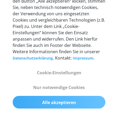
den Button „Alle akzeptieren“ klicken, stimmen
heute mehr als 60.000 Privatkunden und
Sie, neben technisch notwendigen Cookies,
Unternehmen.
der Verwendung von uns eingesetzten
Cookies und vergleichbaren Technologien (z.B.
Pixel) zu. Unter dem Link „Cookie-
Einstellungen“ können Sie den Einsatz
anpassen und widerrufen. Den Link hierfür
Technische Details &
finden Sie auch im Footer der Webseite.
Weitere Informationen finden Sie in unserer
Lieferumfang
. Kontakt:
.
Datenschutzerklärung
Impressum
Cookie-Einstellungen
Abmessungen
55 mm x 25 mm x 12 mm
Nur notwendige Cookies
Gewicht
Alle akzeptieren
200 g