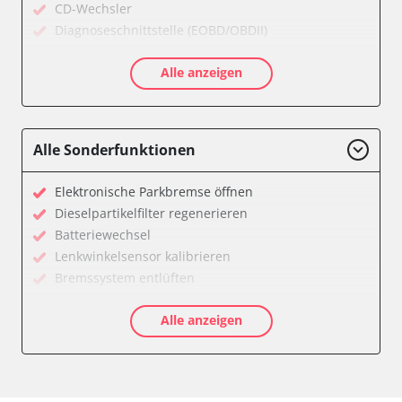
CD-Wechsler
Diagnoseschnittstelle (EOBD/OBDII)
Diebstahlwarnanlage
Alle anzeigen
Diesel Additiv-System
Drehzahlanzeige
Einparkhilfe
Elektronische Zündanlage
Alle Sonderfunktionen
Fahrzeug Stabilitätskontrolle (VSC)
Federung
Elektronische Parkbremse öffnen
Feststellbremse (EPB / SBC)
Dieselpartikelfilter regenerieren
Getriebesteuerung
Batteriewechsel
Gurtkontrollleuchten
Lenkwinkelsensor kalibrieren
Informationsanzeige
Bremssystem entlüften
Karosseriesteuerung
Drosselklappe anlernen
Klimaanlage
Alle anzeigen
AGR Ventil anlernen
Kombiinstrument
Luftmassenmesser anlernen
Lenksäuleneinheit
Kraftstofftank entleeren
Lichtsteuerung
Elektronische Parkbremse kalibrieren
Lichtsteuerung links