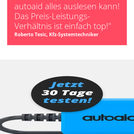
autoaid alles auslesen kann!
Das Preis-Leistungs-
Verhältnis ist einfach top!"
Roberto Tesic, Kfz-Systemtechniker