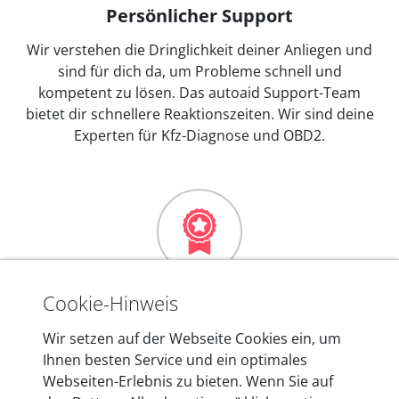
Persönlicher Support
Wir verstehen die Dringlichkeit deiner Anliegen und
sind für dich da, um Probleme schnell und
kompetent zu lösen. Das autoaid Support-Team
bietet dir schnellere Reaktionszeiten. Wir sind deine
Experten für Kfz-Diagnose und OBD2.
Mehr als 10 Jahre Erfahrung
Cookie-Hinweis
In den Kfz-Diagnosegeräten von autoaid stecken
Wir setzen auf der Webseite Cookies ein, um
mehr als 10 Jahre Erfahrung, und auch in Zukunft
Ihnen besten Service und ein optimales
entwickeln wir unsere Produkte am Standort in
Webseiten-Erlebnis zu bieten. Wenn Sie auf
Berlin laufend weiter. Auf diese Qualität vertrauen