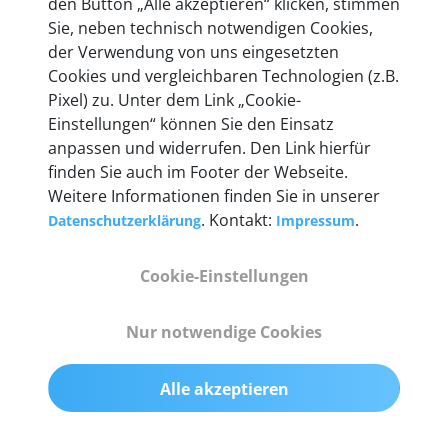
den Button „Alle akzeptieren“ klicken, stimmen
heute mehr als 60.000 Privatkunden und
Sie, neben technisch notwendigen Cookies,
Unternehmen.
der Verwendung von uns eingesetzten
Cookies und vergleichbaren Technologien (z.B.
Pixel) zu. Unter dem Link „Cookie-
Einstellungen“ können Sie den Einsatz
anpassen und widerrufen. Den Link hierfür
Technische Details &
finden Sie auch im Footer der Webseite.
Weitere Informationen finden Sie in unserer
Lieferumfang
. Kontakt:
.
Datenschutzerklärung
Impressum
Cookie-Einstellungen
Abmessungen
55 mm x 25 mm x 12 mm
Nur notwendige Cookies
Gewicht
Alle akzeptieren
200 g