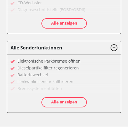
CD-Wechsler
Diagnoseschnittstelle (EOBD/OBDII)
Diebstahlwarnanlage
Alle anzeigen
Diesel Additiv-System
Drehzahlanzeige
Einparkhilfe
Elektronische Zündanlage
Alle Sonderfunktionen
Fahrzeug Stabilitätskontrolle (VSC)
Federung
Elektronische Parkbremse öffnen
Feststellbremse (EPB / SBC)
Dieselpartikelfilter regenerieren
Getriebesteuerung
Batteriewechsel
Gurtkontrollleuchten
Lenkwinkelsensor kalibrieren
Informationsanzeige
Bremssystem entlüften
Karosseriesteuerung
Drosselklappe anlernen
Klimaanlage
Alle anzeigen
AGR Ventil anlernen
Kombiinstrument
Luftmassenmesser anlernen
Lenksäuleneinheit
Kraftstofftank entleeren
Lichtsteuerung
Elektronische Parkbremse kalibrieren
Lichtsteuerung links