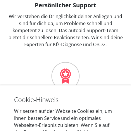
Persönlicher Support
Wir verstehen die Dringlichkeit deiner Anliegen und
sind für dich da, um Probleme schnell und
kompetent zu lösen. Das autoaid Support-Team
bietet dir schnellere Reaktionszeiten. Wir sind deine
Experten für Kfz-Diagnose und OBD2.
Mehr als 10 Jahre Erfahrung
Cookie-Hinweis
In den Kfz-Diagnosegeräten von autoaid stecken
Wir setzen auf der Webseite Cookies ein, um
mehr als 10 Jahre Erfahrung, und auch in Zukunft
Ihnen besten Service und ein optimales
entwickeln wir unsere Produkte am Standort in
Webseiten-Erlebnis zu bieten. Wenn Sie auf
Berlin laufend weiter. Auf diese Qualität vertrauen