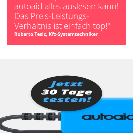
autoaid alles auslesen kann!
Das Preis-Leistungs-
Verhältnis ist einfach top!"
Roberto Tesic, Kfz-Systemtechniker