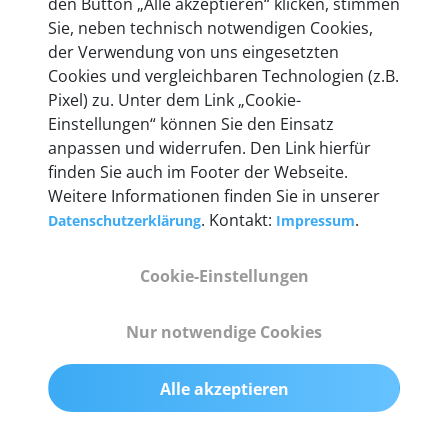
den Button „Alle akzeptieren“ klicken, stimmen
heute mehr als 60.000 Privatkunden und
Sie, neben technisch notwendigen Cookies,
Unternehmen.
der Verwendung von uns eingesetzten
Cookies und vergleichbaren Technologien (z.B.
Pixel) zu. Unter dem Link „Cookie-
Einstellungen“ können Sie den Einsatz
anpassen und widerrufen. Den Link hierfür
Technische Details &
finden Sie auch im Footer der Webseite.
Weitere Informationen finden Sie in unserer
Lieferumfang
. Kontakt:
.
Datenschutzerklärung
Impressum
Cookie-Einstellungen
Abmessungen
55 mm x 25 mm x 12 mm
Nur notwendige Cookies
Gewicht
Alle akzeptieren
200 g