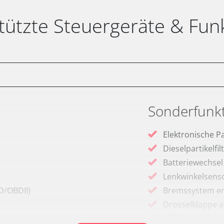
tützte Steuergeräte & Fun
Sonderfunk
Elektronische P
Dieselpartikelfi
Batteriewechsel
Lenkwinkelsenso
D/OBDII)
Bremssystem en
Drosselklappe 
AGR Ventil anle