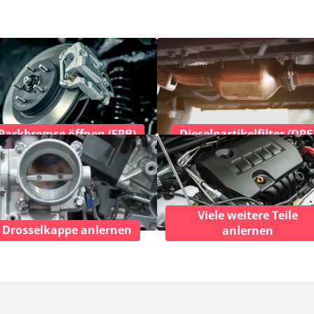
Parkbremse öffnen (EPB)
Dieselpartikelfilter (DPF
Viele weitere Teile
Drosselkappe anlernen
anlernen