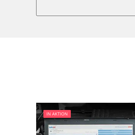
Drehzahlanzeige
Einparkhilfe
Elektronische Zündanlage
Fahrzeug Stabilitätskontrol
Federung
Feststellbremse (EPB / SBC)
Getriebesteuerung
Gurtkontrollleuchten
Informationsanzeige
Karosseriesteuerung
Klimaanlage
Kombiinstrument
Lenksäuleneinheit
IN AKTION
Lichtsteuerung
Lichtsteuerung links
Motorsteuerung (EMS)