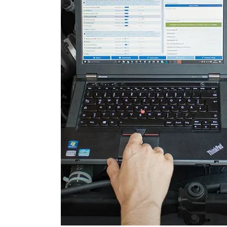
Multifunktionslenkrad
Radio
Regen-/Lichtsensor
Reifendruckkontrolle (RDK)
Servolenkung
Sitzelektronik Fahrer
Soundsystem
Sprachsteuerung
Spurwechselassistent
Start Authentifikation
Telefon-/Notruf-System
Türsteuergerät vorne links
Türsteuergerät vorne rech
Untere Bedieneinheit
Wischersteuerung
Zentralelektronik