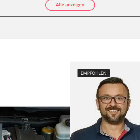
Alle anzeigen
Luftmassenmess
Kraftstofftank e
Elektronische P
le (VSC)
Ölservicerückst
Anpassungspara
Dieselpartikelfil
Dieselpartikelfi
Differenzdruck 
EMPFOHLEN
Elektronische P
ESP test
Grundeinstellu
Hochdruckpumpe 
Injektoren einst
Lamdasonde an
Längsbeschleun
Kalibrierung