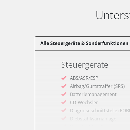
Unters
Alle Steuergeräte & Sonderfunktionen
Steuergeräte
ABS/ASR/ESP
Airbag/Gurtstraffer (SRS)
Batteriemanagement
CD-Wechsler
Diagnoseschnittstelle (EOB
Diebstahlwarnanlage
Diesel Additiv-System