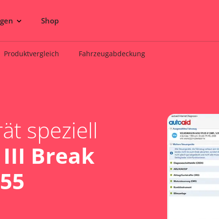
ngen
Shop
Produktvergleich
Fahrzeugabdeckung
t speziell
III Break
155