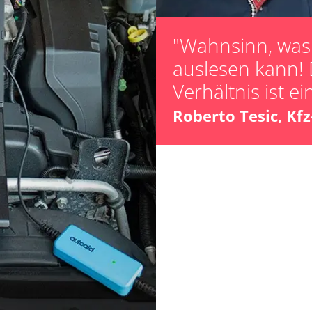
Parkbremse in 
Raildrucksenso
"Wahnsinn, was 
Servicerückstel
auslesen kann! 
Turbolader Ada
Verhältnis ist ei
Zurücksetzen d
Roberto Tesic, Kf
ts