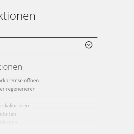
ktionen
tionen
arkbremse öffnen
lter regenerieren
r kalibrieren
tlüften
anlernen
rnen