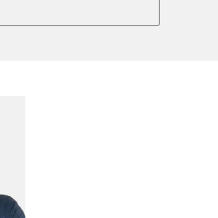
er anlernen
ntleeren
arkbremse kalibrieren
ellung
meter zurücksetzen
ter einstellen
lter wechseln
Sensor anlernen
arkbremse schließen
ng
Initialisierung
ellen
lernen
igungssensor Nullpunkt-