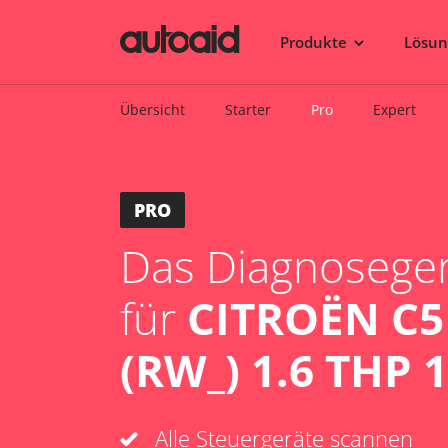
Produkte
Lösu
Übersicht
Starter
Pro
Expert
PRO
Das Diagnosegerä
für
CITROËN C5 
(RW_) 1.6 THP 
Alle Steuergeräte scannen