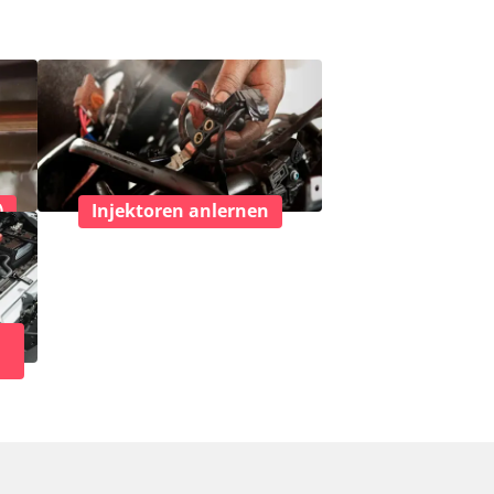
)
Injektoren anlernen