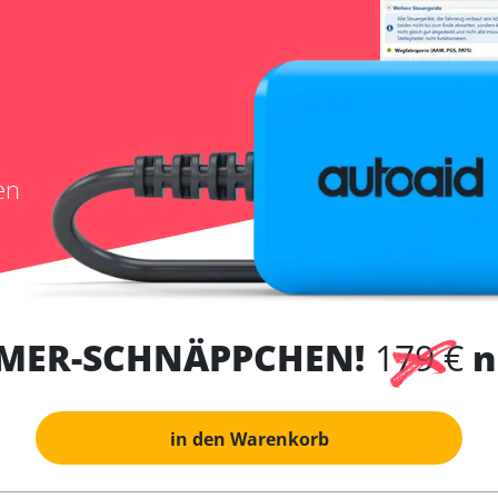
en
MER-SCHNÄPPCHEN!
179 €
n
in den Warenkorb