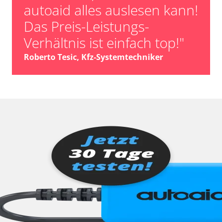
autoaid alles auslesen kann!
Das Preis-Leistungs-
Verhältnis ist einfach top!"
Roberto Tesic, Kfz-Systemtechniker