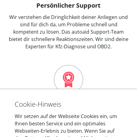
Persönlicher Support
Wir verstehen die Dringlichkeit deiner Anliegen und
sind für dich da, um Probleme schnell und
kompetent zu lösen. Das autoaid Support-Team
bietet dir schnellere Reaktionszeiten. Wir sind deine
Experten für Kfz-Diagnose und OBD2.
Mehr als 10 Jahre Erfahrung
Cookie-Hinweis
In den Kfz-Diagnosegeräten von autoaid stecken
Wir setzen auf der Webseite Cookies ein, um
mehr als 10 Jahre Erfahrung, und auch in Zukunft
Ihnen besten Service und ein optimales
entwickeln wir unsere Produkte am Standort in
Webseiten-Erlebnis zu bieten. Wenn Sie auf
Berlin laufend weiter. Auf diese Qualität vertrauen