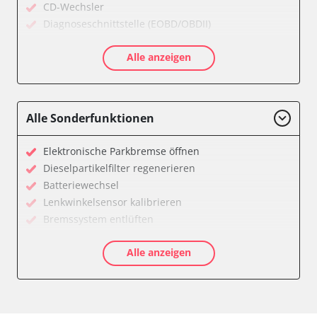
CD-Wechsler
Diagnoseschnittstelle (EOBD/OBDII)
Diebstahlwarnanlage
Alle anzeigen
Diesel Additiv-System
Drehzahlanzeige
Einparkhilfe
Elektronische Zündanlage
Alle Sonderfunktionen
Fahrzeug Stabilitätskontrolle (VSC)
Federung
Elektronische Parkbremse öffnen
Feststellbremse (EPB / SBC)
Dieselpartikelfilter regenerieren
Getriebesteuerung
Batteriewechsel
Gurtkontrollleuchten
Lenkwinkelsensor kalibrieren
Informationsanzeige
Bremssystem entlüften
Karosseriesteuerung
Drosselklappe anlernen
Klimaanlage
Alle anzeigen
AGR Ventil anlernen
Kombiinstrument
Luftmassenmesser anlernen
Lenksäuleneinheit
Kraftstofftank entleeren
Lichtsteuerung
Elektronische Parkbremse kalibrieren
Lichtsteuerung links