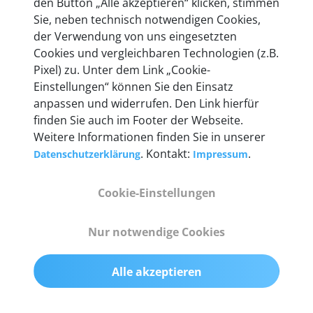
den Button „Alle akzeptieren“ klicken, stimmen
heute mehr als 60.000 Privatkunden und
Sie, neben technisch notwendigen Cookies,
Unternehmen.
der Verwendung von uns eingesetzten
Cookies und vergleichbaren Technologien (z.B.
Pixel) zu. Unter dem Link „Cookie-
Einstellungen“ können Sie den Einsatz
anpassen und widerrufen. Den Link hierfür
Technische Details &
finden Sie auch im Footer der Webseite.
Weitere Informationen finden Sie in unserer
Lieferumfang
. Kontakt:
.
Datenschutzerklärung
Impressum
Cookie-Einstellungen
Abmessungen
55 mm x 25 mm x 12 mm
Nur notwendige Cookies
Gewicht
Alle akzeptieren
200 g