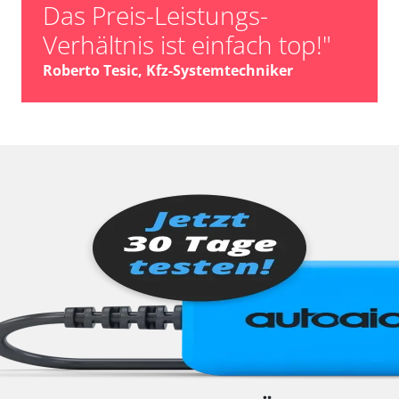
Das Preis-Leistungs-
Verhältnis ist einfach top!"
Roberto Tesic, Kfz-Systemtechniker