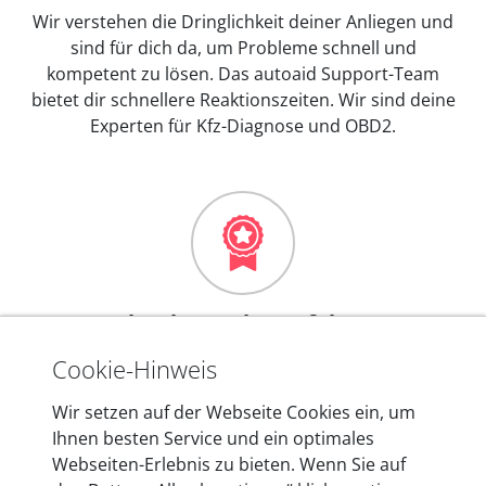
Wir verstehen die Dringlichkeit deiner Anliegen und
sind für dich da, um Probleme schnell und
kompetent zu lösen. Das autoaid Support-Team
bietet dir schnellere Reaktionszeiten. Wir sind deine
Experten für Kfz-Diagnose und OBD2.
Mehr als 10 Jahre Erfahrung
In den Kfz-Diagnosegeräten von autoaid stecken
Cookie-Hinweis
mehr als 10 Jahre Erfahrung, und auch in Zukunft
Wir setzen auf der Webseite Cookies ein, um
entwickeln wir unsere Produkte am Standort in
Ihnen besten Service und ein optimales
Berlin laufend weiter. Auf diese Qualität vertrauen
Webseiten-Erlebnis zu bieten. Wenn Sie auf
heute mehr als 60.000 Privatkunden und