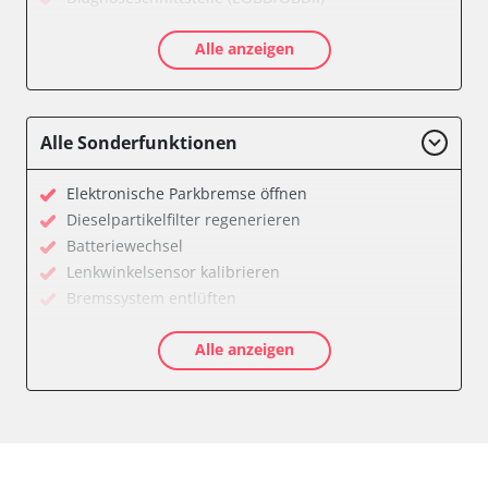
Diebstahlwarnanlage
Alle anzeigen
Diesel Additiv-System
Drehzahlanzeige
Einparkhilfe
Elektronische Zündanlage
Alle Sonderfunktionen
Fahrzeug Stabilitätskontrolle (VSC)
Federung
Elektronische Parkbremse öffnen
Feststellbremse (EPB / SBC)
Dieselpartikelfilter regenerieren
Getriebesteuerung
Batteriewechsel
Gurtkontrollleuchten
Lenkwinkelsensor kalibrieren
Informationsanzeige
Bremssystem entlüften
Karosseriesteuerung
Drosselklappe anlernen
Klimaanlage
Alle anzeigen
AGR Ventil anlernen
Kombiinstrument
Luftmassenmesser anlernen
Lenksäuleneinheit
Kraftstofftank entleeren
Lichtsteuerung
Elektronische Parkbremse kalibrieren
Lichtsteuerung links
Ölservicerückstellung
Motorsteuerung (EMS)
Anpassungsparameter zurücksetzen