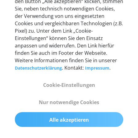
den Button „Alle akzeptieren“ klicken, stimmen
Unternehmen.
Sie, neben technisch notwendigen Cookies,
der Verwendung von uns eingesetzten
Cookies und vergleichbaren Technologien (z.B.
Pixel) zu. Unter dem Link „Cookie-
Einstellungen“ können Sie den Einsatz
Technische Details &
anpassen und widerrufen. Den Link hierfür
Lieferumfang
finden Sie auch im Footer der Webseite.
Weitere Informationen finden Sie in unserer
. Kontakt:
.
Datenschutzerklärung
Impressum
Abmessungen
Cookie-Einstellungen
55 mm x 25 mm x 12 mm
Nur notwendige Cookies
Gewicht
200 g
Alle akzeptieren
OBD2-Pins