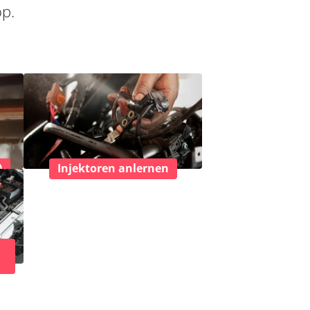
op.
)
Injektoren anlernen