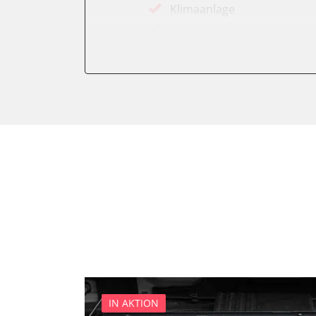
Klimaanlage
Kombiinstrument
Lichtsteuerung links
Lichtsteuerung rechts
Motorsteuerung (EMS)
Servolenkung
Soundsystem
Start Authentifikation
Türsteuergerät vorne links
Türsteuergerät vorne rech
Zentralelektronik
IN AKTION