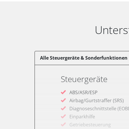
Unters
Alle Steuergeräte & Sonderfunktionen
Steuergeräte
ABS/ASR/ESP
Airbag/Gurtstraffer (SRS)
Diagnoseschnittstelle (EOB
Einparkhilfe
Getriebesteuerung