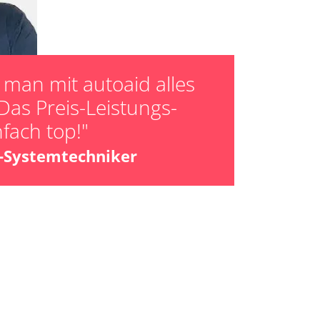
man mit autoaid alles
Das Preis-Leistungs-
nfach top!"
z-Systemtechniker