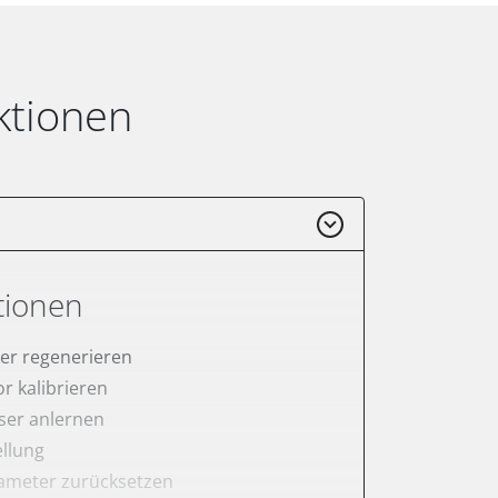
ktionen
tionen
lter regenerieren
r kalibrieren
er anlernen
ellung
meter zurücksetzen