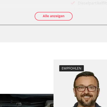
Dieselpartikelfi
Differenzdruck 
Alle anzeigen
Injektoren einst
Lamdasonde an
Raildrucksenso
Servicerückstel
Turbolader Ada
ts
EMPFOHLEN
Verfügbarkeit abhängig von Modell, Motorisierung, Ausstattung und Konfiguration