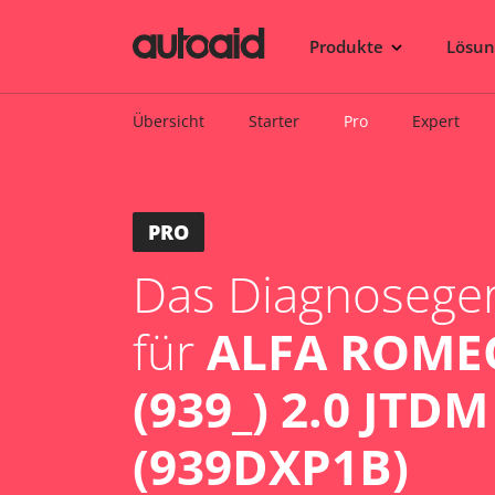
Produkte
Lösu
Übersicht
Starter
Pro
Expert
PRO
Das Diagnosegerä
für
ALFA ROME
(939_) 2.0 JTDM
(939DXP1B)