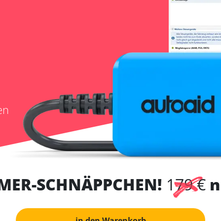
en
MER-SCHNÄPPCHEN!
179 €
n
in den Warenkorb