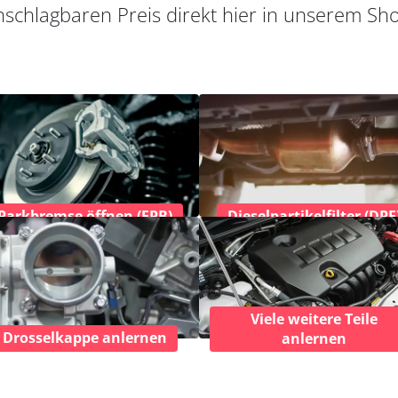
schlagbaren Preis direkt hier in unserem Sh
Parkbremse öffnen (EPB)
Dieselpartikelfilter (DPF
Viele weitere Teile
Drosselkappe anlernen
anlernen