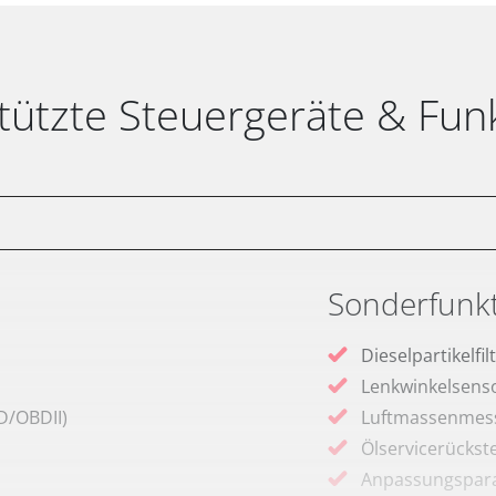
tützte Steuergeräte & Fun
Sonderfunk
Dieselpartikelfi
Lenkwinkelsenso
D/OBDII)
Luftmassenmess
Ölservicerückst
Anpassungspara