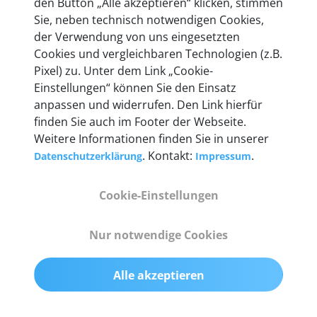
den Button „Alle akzeptieren“ klicken, stimmen
Sie, neben technisch notwendigen Cookies,
Technische Details &
der Verwendung von uns eingesetzten
Cookies und vergleichbaren Technologien (z.B.
Lieferumfang
Pixel) zu. Unter dem Link „Cookie-
Einstellungen“ können Sie den Einsatz
anpassen und widerrufen. Den Link hierfür
Abmessungen
finden Sie auch im Footer der Webseite.
Weitere Informationen finden Sie in unserer
55 mm x 25 mm x 12 mm
. Kontakt:
.
Datenschutzerklärung
Impressum
Gewicht
Cookie-Einstellungen
200 g
Nur notwendige Cookies
OBD2-Pins
komplette 16 Pin-Konfiguration mit Multiplexern
Alle akzeptieren
für alle Pin-Belegungen