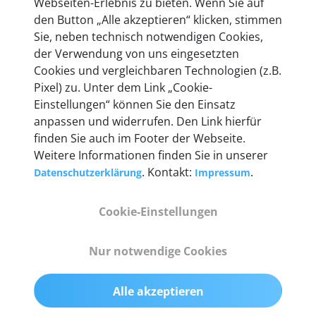
Webseiten-Erlebnis zu bieten. Wenn Sie auf
den Button „Alle akzeptieren“ klicken, stimmen
Sie, neben technisch notwendigen Cookies,
der Verwendung von uns eingesetzten
Cookies und vergleichbaren Technologien (z.B.
|
DE
EN
EUR (€)
Pixel) zu. Unter dem Link „Cookie-
Einstellungen“ können Sie den Einsatz
Unternehmen
+
anpassen und widerrufen. Den Link hierfür
finden Sie auch im Footer der Webseite.
Zahlungsarten & Versand
+
Weitere Informationen finden Sie in unserer
. Kontakt:
.
Datenschutzerklärung
Impressum
Kundenservice
+
Cookie-Einstellungen
|
|
|
© 2026 autoaid GmbH
Impressum
Datenschutz
Nur notwendige Cookies
|
|
|
Cookies
AGB
Widerruf erklären
|
Alle akzeptieren
Vertrag kündigen
Konto löschen