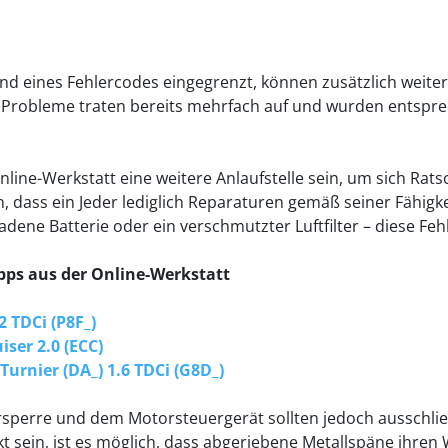
 und eines Fehlercodes eingegrenzt, können zusätzlich weit
 Probleme traten bereits mehrfach auf und wurden entspre
line-Werkstatt eine weitere Anlaufstelle sein, um sich Ratsc
n, dass ein Jeder lediglich Reparaturen gemäß seiner Fähi
ladene Batterie oder ein verschmutzter Luftfilter – diese Feh
ipps aus der Online-Werkstatt
2 TDCi (P8F_)
iser 2.0 (ECC)
Turnier (DA_) 1.6 TDCi (G8D_)
sperre und dem Motorsteuergerät sollten jedoch ausschließ
kt sein, ist es möglich, dass abgeriebene Metallspäne ihren