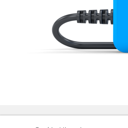
|
DE
EN
EUR (€)