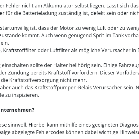
r Fehler nicht am Akkumulator selbst liegen. Lässt sich das
er für die Batterieladung zuständig ist, defekt sein oder n
 startunwillig ist, dass der Motor zu wenig Luft oder zu wen
 zustande kommt. Auch wenn genügend Sprit im Tank vorhand
ein.
raftstofffilter oder Luftfilter als mögliche Verursacher in 
einschalten sollte der Halter hellhörig sein. Einige Fahrze
der Zündung bereits Kraftstoff vorfördern. Dieser Vorföderv
die Kraftstoffversorgung nicht mehr.
aber auch das Kraftstoffpumpen-Relais Verursacher sein. Na
e zu inspizieren.
h unternehmen?
nose sinnvoll. Hierbei kann mithilfe eines geeigneten Diagn
aige abgelegte Fehlercodes können dabei wichtige Hinweis