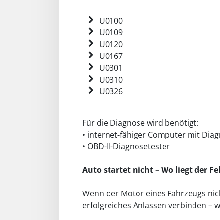
U0100
U0109
U0120
U0167
U0301
U0310
U0326
Für die Diagnose wird benötigt:
• internet-fähiger Computer mit Dia
• OBD-II-Diagnosetester
Auto startet nicht – Wo liegt der Fe
Wenn der Motor eines Fahrzeugs nich
erfolgreiches Anlassen verbinden – wi