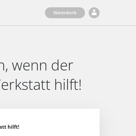
Warenkorb
un, wenn der
kstatt hilft!
t hilft!