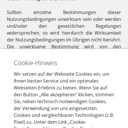
Sollten einzelne Bestimmungen dieser
Nutzungsbedingungen unwirksam sein oder werden
und/oder den gesetzlichen Regelungen
widersprechen, so wird hierdurch die Wirksamkeit
der Nutzungsbedingungen im Übrigen nicht berührt.
Die unwirksame Bestimmung wird von den
Vertragsparteien einvernehmlich durch eine solche
Bestimmung ersetzt, welche dem wirtschaftlichen
Cookie-Hinweis
Zweck der unwirksamen Bestimmung in
rechtswirksamer Weise am nächsten kommt. Die
Wir setzen auf der Webseite Cookies ein, um
vorstehende Regelung gilt entsprechend bei
Ihnen besten Service und ein optimales
Regelungslücken.
Webseiten-Erlebnis zu bieten. Wenn Sie auf
den Button „Alle akzeptieren“ klicken, stimmen
Sie, neben technisch notwendigen Cookies,
der Verwendung von uns eingesetzten
Cookies und vergleichbaren Technologien (z.B.
DE
EN
Pixel) zu. Unter dem Link „Cookie-